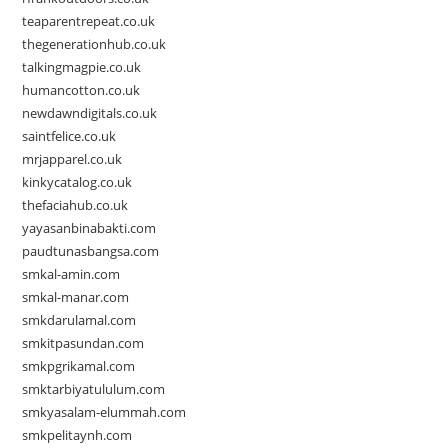
teaparentrepeat.co.uk
thegenerationhub.co.uk
talkingmagpie.co.uk
humancotton.co.uk
newdawndigitals.co.uk
saintfelice.co.uk
mrjapparel.co.uk
kinkycatalog.co.uk
thefaciahub.co.uk
yayasanbinabakti.com
paudtunasbangsa.com
smkal-amin.com
smkal-manar.com
smkdarulamal.com
smkitpasundan.com
smkpgrikamal.com
smktarbiyatululum.com
smkyasalam-elummah.com
smkpelitaynh.com