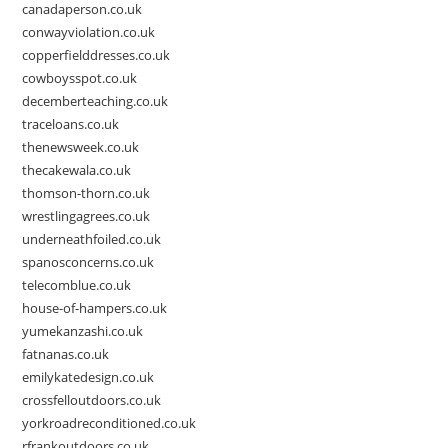
canadaperson.co.uk
conwayviolation.co.uk
copperfielddresses.co.uk
cowboysspot.co.uk
decemberteaching.co.uk
traceloans.co.uk
thenewsweek.co.uk
thecakewala.co.uk
thomson-thorn.co.uk
wrestlingagrees.co.uk
underneathfoiled.co.uk
spanosconcerns.co.uk
telecomblue.co.uk
house-of-hampers.co.uk
yumekanzashi.co.uk
fatnanas.co.uk
emilykatedesign.co.uk
crossfelloutdoors.co.uk
yorkroadreconditioned.co.uk
rfrankoutdoors.co.uk