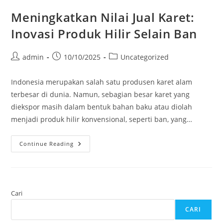
Meningkatkan Nilai Jual Karet:
Inovasi Produk Hilir Selain Ban
Post
Post
Post
admin
10/10/2025
Uncategorized
author:
published:
category:
Indonesia merupakan salah satu produsen karet alam
terbesar di dunia. Namun, sebagian besar karet yang
diekspor masih dalam bentuk bahan baku atau diolah
menjadi produk hilir konvensional, seperti ban, yang…
Meningkatkan
Continue Reading
Nilai
Jual
Karet:
Inovasi
Produk
Hilir
Selain
Cari
Ban
CARI