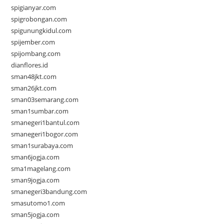
spigianyar.com
spigrobongan.com
spigunungkidul.com
spijember.com
spijombang.com
dianflores.id
sman48jkt.com
sman26jkt.com
sman03semarang.com
sman1sumbar.com
smanegeri1bantul.com
smanegeri1bogor.com
sman1surabaya.com
sman6jogja.com
sma1magelang.com
sman9jogja.com
smanegeri3bandung.com
smasutomo1.com
sman5jogja.com