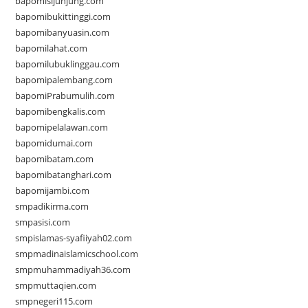
bapomisijunjung.com
bapomibukittinggi.com
bapomibanyuasin.com
bapomilahat.com
bapomilubuklinggau.com
bapomipalembang.com
bapomiPrabumulih.com
bapomibengkalis.com
bapomipelalawan.com
bapomidumai.com
bapomibatam.com
bapomibatanghari.com
bapomijambi.com
smpadikirma.com
smpasisi.com
smpislamas-syafiiyah02.com
smpmadinaislamicschool.com
smpmuhammadiyah36.com
smpmuttaqien.com
smpnegeri115.com