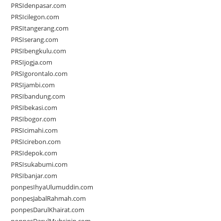
PRSIdenpasar.com
PRSIcilegon.com
PRSItangerang.com
PRSIserang.com
PRSIbengkulu.com
PRSIjogja.com
PRSIgorontalo.com
PRSIjambi.com
PRSIbandung.com
PRSIbekasi.com
PRSIbogor.com
PRSIcimahi.com
PRSIcirebon.com
PRSIdepok.com
PRSIsukabumi.com
PRSIbanjar.com
ponpesIhyaUlumuddin.com
ponpesJabalRahmah.com
ponpesDarulKhairat.com