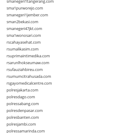
smanegeri1tangerang.com
sma1purworejo.com
smanegeri1jember.com
sman2bekasi.com
smanegeri47jkt.com
sma1wonosari.com
rscahayasehat.com
rsumalikasim.com
rsuprimaintimedika.com
rsarunlhokseumaw.com
rsufauziahbireu.com
rsumumcitrahusada.com
rsgayomedicalcentre.com
polresjakarta.com
polresdago.com
polressabang.com
polresdenpasar.com
polresbanten.com
polresjambi.com
polressamarinda.com