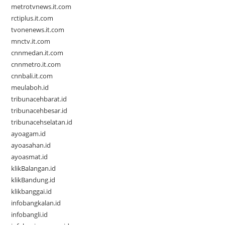
metrotvnews.it.com
rctiplus.it.com
tvonenews.it.com
mnctv.it.com
cnnmedan.it.com
cnnmetro.it.com
cnnbali.it.com
meulaboh.id
tribunacehbarat.id
tribunacehbesar.id
tribunacehselatan.id
ayoagam.id
ayoasahan.id
ayoasmat.id
klikBalangan.id
klikBandung.id
klikbanggai.id
infobangkalan.id
infobangli.id