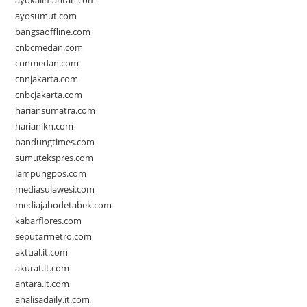
ayokalimantan.com
ayosumut.com
bangsaoffline.com
cnbcmedan.com
cnnmedan.com
cnnjakarta.com
cnbcjakarta.com
hariansumatra.com
harianikn.com
bandungtimes.com
sumutekspres.com
lampungpos.com
mediasulawesi.com
mediajabodetabek.com
kabarflores.com
seputarmetro.com
aktual.it.com
akurat.it.com
antara.it.com
analisadaily.it.com