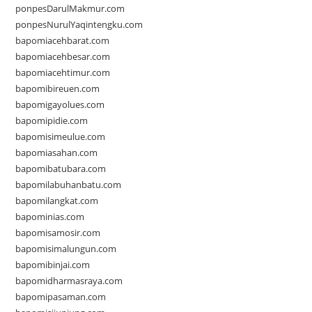
ponpesDarulMakmur.com
ponpesNurulYaqintengku.com
bapomiacehbarat.com
bapomiacehbesar.com
bapomiacehtimur.com
bapomibireuen.com
bapomigayolues.com
bapomipidie.com
bapomisimeulue.com
bapomiasahan.com
bapomibatubara.com
bapomilabuhanbatu.com
bapomilangkat.com
bapominias.com
bapomisamosir.com
bapomisimalungun.com
bapomibinjai.com
bapomidharmasraya.com
bapomipasaman.com