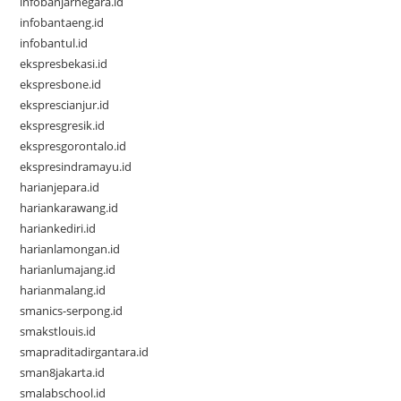
infobanjarnegara.id
infobantaeng.id
infobantul.id
ekspresbekasi.id
ekspresbone.id
eksprescianjur.id
ekspresgresik.id
ekspresgorontalo.id
ekspresindramayu.id
harianjepara.id
hariankarawang.id
hariankediri.id
harianlamongan.id
harianlumajang.id
harianmalang.id
smanics-serpong.id
smakstlouis.id
smapraditadirgantara.id
sman8jakarta.id
smalabschool.id