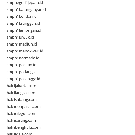
smpnegeri1jepara.id
smpn1karanganyar.id
smpn1kendari.id
smpn1kranggan.id
smpn1lamongan.id
smpn1luwuk.id
smpn1madiun.id
smpn1manokwari.id
smpn1narmada.id
smpn1pacitan.id
smpn1padang.id
smpn1pailangga.id
haklijakarta.com
haklilangsa.com
haklisabang.com
haklidenpasar.com
haklicilegon.com
hakliserang.com
haklibengkulu.com
haklijogja.com