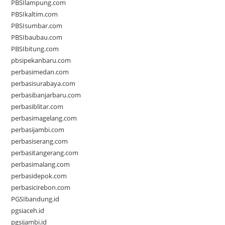
PBSIlampung.com
PBSIkaltim.com
PBSIsumbar.com
PBSIbaubau.com
PBSIbitung.com
pbsipekanbaru.com
perbasimedan.com
perbasisurabaya.com
perbasibanjarbaru.com
perbasiblitar.com
perbasimagelang.com
perbasijambi.com
perbasiserang.com
perbasitangerang.com
perbasimalang.com
perbasidepok.com
perbasicirebon.com
PGSIbandung.id
pgsiaceh.id
pgsijambi.id