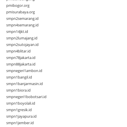
pmibogor.org
pmisurabaya.org
smpn2semarang.id
smpn4semarang.id
smpn14jkt.id
smpn2lumajang.id
smpn2sutojayan.id
smpn4blitar.id
smpn78jakarta.id
smpn88jakarta.id
smpnegeri1ambon.id
smpn1bangil.id
smpn1banjarmasin.id
smpn1biora.id
smpnegeri1bobotsari.id
smpn1boyolali.id
smpn1gresik.id
smpn1jayapura.id
smpn1jember.id