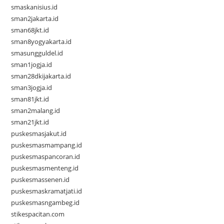
smaskanisius.id
sman2jakarta.id
sman68jkt.id
sman8yogyakarta.id
smasungguldel.id
sman1jogja.id
sman28dkijakarta.id
sman3jogja.id
sman81jkt.id
sman2malang.id
sman21jkt.id
puskesmasjakut.id
puskesmasmampang.id
puskesmaspancoran.id
puskesmasmenteng.id
puskesmassenen.id
puskesmaskramatjati.id
puskesmasngambeg.id
stikespacitan.com