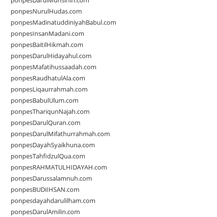
ponpesDarulMuhsinin.com
ponpesNurulHudas.com
ponpesMadinatuddiniyahBabul.com
ponpesInsanMadani.com
ponpesBaitilHikmah.com
ponpesDarulHidayahul.com
ponpesMafatihussaadah.com
ponpesRaudhatulAla.com
ponpesLiqaurrahmah.com
ponpesBabulUlum.com
ponpesThariqunNajah.com
ponpesDarulQuran.com
ponpesDarulMifathurrahmah.com
ponpesDayahSyaikhuna.com
ponpesTahfidzulQua.com
ponpesRAHMATULHIDAYAH.com
ponpesDarussalamnuh.com
ponpesBUDiIHSAN.com
ponpesdayahdarulilham.com
ponpesDarulAmilin.com