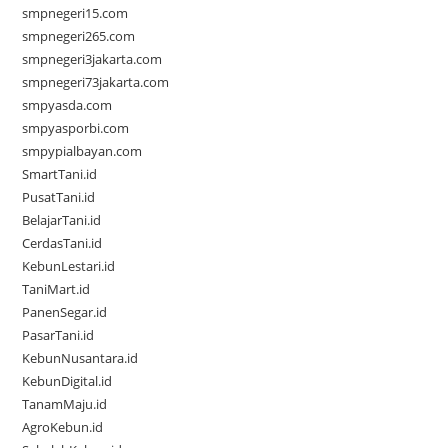
smpnegeri15.com
smpnegeri265.com
smpnegeri3jakarta.com
smpnegeri73jakarta.com
smpyasda.com
smpyasporbi.com
smpypialbayan.com
SmartTani.id
PusatTani.id
BelajarTani.id
CerdasTani.id
KebunLestari.id
TaniMart.id
PanenSegar.id
PasarTani.id
KebunNusantara.id
KebunDigital.id
TanamMaju.id
AgroKebun.id