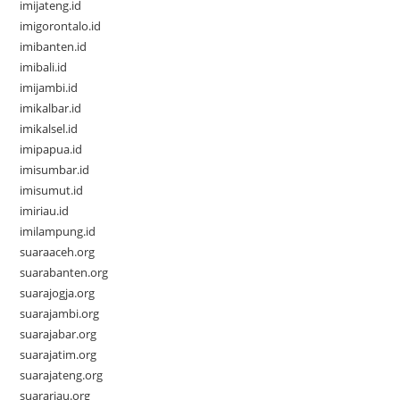
imijateng.id
imigorontalo.id
imibanten.id
imibali.id
imijambi.id
imikalbar.id
imikalsel.id
imipapua.id
imisumbar.id
imisumut.id
imiriau.id
imilampung.id
suaraaceh.org
suarabanten.org
suarajogja.org
suarajambi.org
suarajabar.org
suarajatim.org
suarajateng.org
suarariau.org