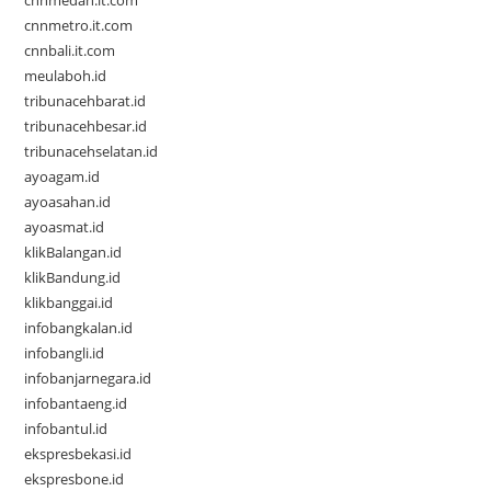
cnnmedan.it.com
cnnmetro.it.com
cnnbali.it.com
meulaboh.id
tribunacehbarat.id
tribunacehbesar.id
tribunacehselatan.id
ayoagam.id
ayoasahan.id
ayoasmat.id
klikBalangan.id
klikBandung.id
klikbanggai.id
infobangkalan.id
infobangli.id
infobanjarnegara.id
infobantaeng.id
infobantul.id
ekspresbekasi.id
ekspresbone.id