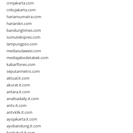
cnnjakarta.com
cnbcjakarta.com
hariansumatra.com
harianikn.com
bandungtimes.com
sumutekspres.com
lampungpos.com
mediasulawesi.com
mediajabodetabek.com
kabarflores.com
seputarmetro.com
aktual.it.com
akurat.it.com
antara.it.com
analisadaily.it.com
antv.it.com
antvklik.it.com
ayojakarta.it.com
ayobandung.it.com
beritabali.it.com