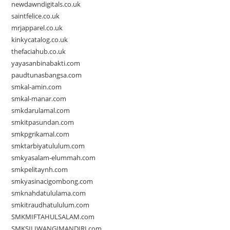
newdawndigitals.co.uk
saintfelice.co.uk
mrjapparel.co.uk
kinkycatalog.co.uk
thefaciahub.co.uk
yayasanbinabakti.com
paudtunasbangsa.com
smkal-amin.com
smkal-manar.com
smkdarulamal.com
smkitpasundan.com
smkpgrikamal.com
smktarbiyatululum.com
smkyasalam-elummah.com
smkpelitaynh.com
smkyasinacigombong.com
smknahdatululama.com
smkitraudhatululum.com
SMKMIFTAHULSALAM.com
SMKSILIWANGIMANDIRI.com