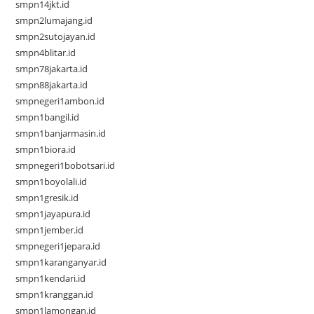
smpn14jkt.id
smpn2lumajang.id
smpn2sutojayan.id
smpn4blitar.id
smpn78jakarta.id
smpn88jakarta.id
smpnegeri1ambon.id
smpn1bangil.id
smpn1banjarmasin.id
smpn1biora.id
smpnegeri1bobotsari.id
smpn1boyolali.id
smpn1gresik.id
smpn1jayapura.id
smpn1jember.id
smpnegeri1jepara.id
smpn1karanganyar.id
smpn1kendari.id
smpn1kranggan.id
smpn1lamongan.id