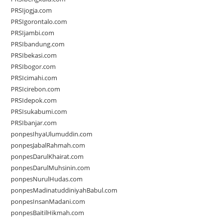
PRSIjogja.com
PRSIgorontalo.com
PRSIjambi.com
PRSIbandung.com
PRSIbekasi.com
PRSIbogor.com
PRSIcimahi.com
PRSIcirebon.com
PRSIdepok.com
PRSIsukabumi.com
PRSIbanjar.com
ponpesIhyaUlumuddin.com
ponpesJabalRahmah.com
ponpesDarulKhairat.com
ponpesDarulMuhsinin.com
ponpesNurulHudas.com
ponpesMadinatuddiniyahBabul.com
ponpesInsanMadani.com
ponpesBaitilHikmah.com