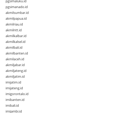
pgsimaluku.id
pgsimanado.id
akmilsumbar.id
akmilpapua.id
akmilriau.id
akmilntt.id
akmilkalbar.id
akmilkalsel.id
akmilbali.id
akmilbanten.id
akmilaceh.id
akmiljabar.id
akmiljateng.id
akmiljatim.id
imijatim.id
imijateng.id
imigorontalo.id
imibanten.id
imibali.id
imijambi.id