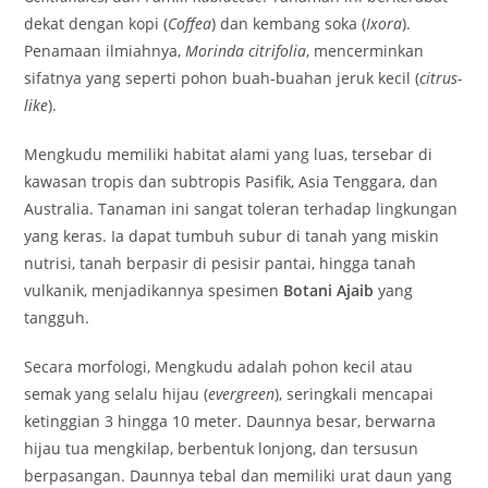
dekat dengan kopi (
Coffea
) dan kembang soka (
Ixora
).
Penamaan ilmiahnya,
Morinda citrifolia
, mencerminkan
sifatnya yang seperti pohon buah-buahan jeruk kecil (
citrus-
like
).
Mengkudu memiliki habitat alami yang luas, tersebar di
kawasan tropis dan subtropis Pasifik, Asia Tenggara, dan
Australia. Tanaman ini sangat toleran terhadap lingkungan
yang keras. Ia dapat tumbuh subur di tanah yang miskin
nutrisi, tanah berpasir di pesisir pantai, hingga tanah
vulkanik, menjadikannya spesimen
Botani Ajaib
yang
tangguh.
Secara morfologi, Mengkudu adalah pohon kecil atau
semak yang selalu hijau (
evergreen
), seringkali mencapai
ketinggian 3 hingga 10 meter. Daunnya besar, berwarna
hijau tua mengkilap, berbentuk lonjong, dan tersusun
berpasangan. Daunnya tebal dan memiliki urat daun yang