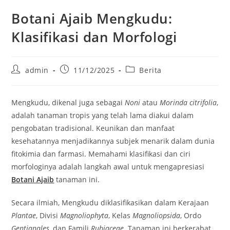
Botani Ajaib Mengkudu:
Klasifikasi dan Morfologi
Post
Post
Post
admin
11/12/2025
Berita
author:
published:
category:
Mengkudu, dikenal juga sebagai
Noni
atau
Morinda citrifolia
,
adalah tanaman tropis yang telah lama diakui dalam
pengobatan tradisional. Keunikan dan manfaat
kesehatannya menjadikannya subjek menarik dalam dunia
fitokimia dan farmasi. Memahami klasifikasi dan ciri
morfologinya adalah langkah awal untuk mengapresiasi
Botani Ajaib
tanaman ini.
Secara ilmiah, Mengkudu diklasifikasikan dalam Kerajaan
Plantae
, Divisi
Magnoliophyta
, Kelas
Magnoliopsida
, Ordo
Gentianales
, dan Famili
Rubiaceae
. Tanaman ini berkerabat