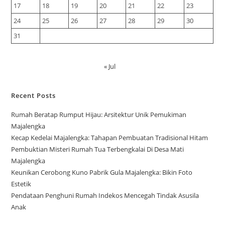
17
18
19
20
21
22
23
24
25
26
27
28
29
30
31
« Jul
Recent Posts
Rumah Beratap Rumput Hijau: Arsitektur Unik Pemukiman
Majalengka
Kecap Kedelai Majalengka: Tahapan Pembuatan Tradisional Hitam
Pembuktian Misteri Rumah Tua Terbengkalai Di Desa Mati
Majalengka
Keunikan Cerobong Kuno Pabrik Gula Majalengka: Bikin Foto
Estetik
Pendataan Penghuni Rumah Indekos Mencegah Tindak Asusila
Anak