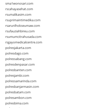
sma1wonosari.com
rscahayasehat.com
rsumalikasim.com
rsuprimaintimedika.com
rsarunlhokseumaw.com
rsufauziahbireu.com
rsumumcitrahusada.com
rsgayomedicalcentre.com
polresjakarta.com
polresdago.com
polressabang.com
polresdenpasar.com
polresbanten.com
polresjambi.com
polressamarinda.com
polresbanjarmasin.com
polresbatam.com
polresambon.com
polresbima.com