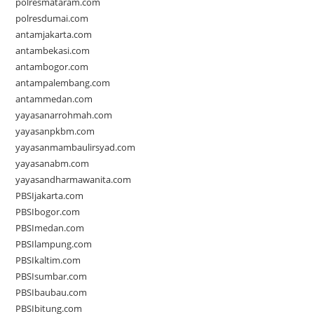
polresmataram.com
polresdumai.com
antamjakarta.com
antambekasi.com
antambogor.com
antampalembang.com
antammedan.com
yayasanarrohmah.com
yayasanpkbm.com
yayasanmambaulirsyad.com
yayasanabm.com
yayasandharmawanita.com
PBSIjakarta.com
PBSIbogor.com
PBSImedan.com
PBSIlampung.com
PBSIkaltim.com
PBSIsumbar.com
PBSIbaubau.com
PBSIbitung.com