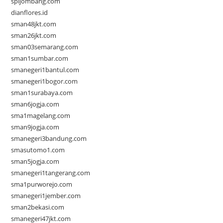
spijombang.com
dianflores.id
sman48jkt.com
sman26jkt.com
sman03semarang.com
sman1sumbar.com
smanegeri1bantul.com
smanegeri1bogor.com
sman1surabaya.com
sman6jogja.com
sma1magelang.com
sman9jogja.com
smanegeri3bandung.com
smasutomo1.com
sman5jogja.com
smanegeri1tangerang.com
sma1purworejo.com
smanegeri1jember.com
sman2bekasi.com
smanegeri47jkt.com