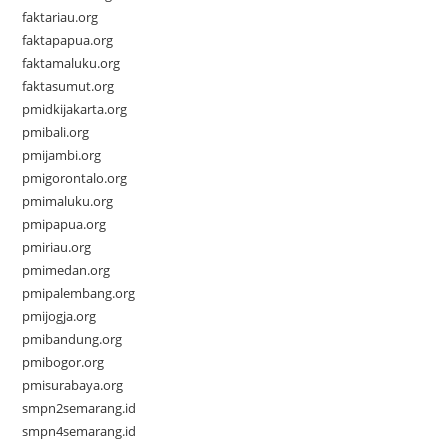
faktariau.org
faktapapua.org
faktamaluku.org
faktasumut.org
pmidkijakarta.org
pmibali.org
pmijambi.org
pmigorontalo.org
pmimaluku.org
pmipapua.org
pmiriau.org
pmimedan.org
pmipalembang.org
pmijogja.org
pmibandung.org
pmibogor.org
pmisurabaya.org
smpn2semarang.id
smpn4semarang.id