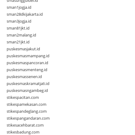
smasungguldel.id
sman1jogja.id
sman28dkijakarta.id
sman3jogja.id
sman81jkt.id
sman2malang.id
sman21jkt.id
puskesmasjakut.id
puskesmasmampang.id
puskesmaspancoran.id
puskesmasmenteng.id
puskesmassenen.id
puskesmaskramatjati.id
puskesmasngambeg.id
stikespacitan.com
stikespamekasan.com
stikespandeglang.com
stikespangandaran.com
stikesacehbarat.com
stikesbadung.com