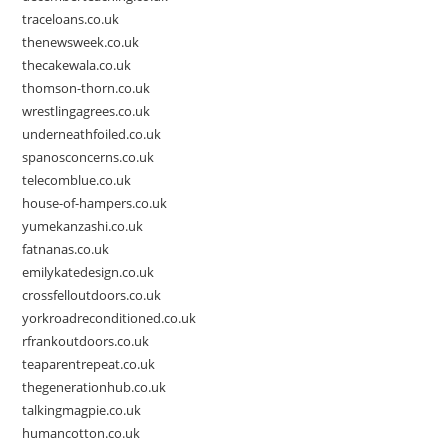
traceloans.co.uk
thenewsweek.co.uk
thecakewala.co.uk
thomson-thorn.co.uk
wrestlingagrees.co.uk
underneathfoiled.co.uk
spanosconcerns.co.uk
telecomblue.co.uk
house-of-hampers.co.uk
yumekanzashi.co.uk
fatnanas.co.uk
emilykatedesign.co.uk
crossfelloutdoors.co.uk
yorkroadreconditioned.co.uk
rfrankoutdoors.co.uk
teaparentrepeat.co.uk
thegenerationhub.co.uk
talkingmagpie.co.uk
humancotton.co.uk