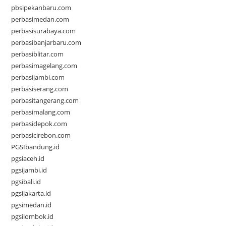
pbsipekanbaru.com
perbasimedan.com
perbasisurabaya.com
perbasibanjarbaru.com
perbasiblitar.com
perbasimagelang.com
perbasijambi.com
perbasiserang.com
perbasitangerang.com
perbasimalang.com
perbasidepok.com
perbasicirebon.com
PGSIbandung.id
pgsiaceh.id
pgsijambi.id
pgsibali.id
pgsijakarta.id
pgsimedan.id
pgsilombok.id