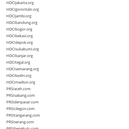
HDCIjakarta.org
HDCIgorontalo.org
HDCIjambi.org
HDCIbandung.org
HDCIbogor.org
HDCIbekasi.org
HDCIdepok.org
HDCIsukabumi.org
HDCIbanjar.org
HDCItegal.org
HDCIsemarang.org
HDCIkediri.org
HDCImadiun.org
PRSIaceh.com
PRSIsabang.com
PRSIdenpasar.com
PRSIcilegon.com
PRSItangerang.com
PRSIserang.com
PRSIbengkulu.com