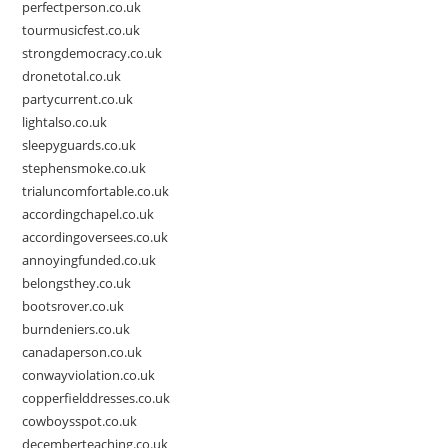
perfectperson.co.uk
tourmusicfest.co.uk
strongdemocracy.co.uk
dronetotal.co.uk
partycurrent.co.uk
lightalso.co.uk
sleepyguards.co.uk
stephensmoke.co.uk
trialuncomfortable.co.uk
accordingchapel.co.uk
accordingoversees.co.uk
annoyingfunded.co.uk
belongsthey.co.uk
bootsrover.co.uk
burndeniers.co.uk
canadaperson.co.uk
conwayviolation.co.uk
copperfielddresses.co.uk
cowboysspot.co.uk
decemberteaching.co.uk