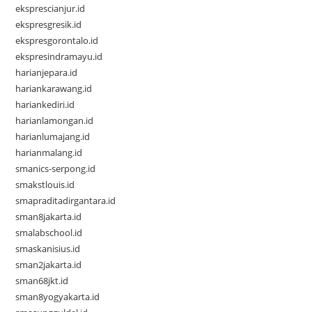
eksprescianjur.id
ekspresgresik.id
ekspresgorontalo.id
ekspresindramayu.id
harianjepara.id
hariankarawang.id
hariankediri.id
harianlamongan.id
harianlumajang.id
harianmalang.id
smanics-serpong.id
smakstlouis.id
smapraditadirgantara.id
sman8jakarta.id
smalabschool.id
smaskanisius.id
sman2jakarta.id
sman68jkt.id
sman8yogyakarta.id