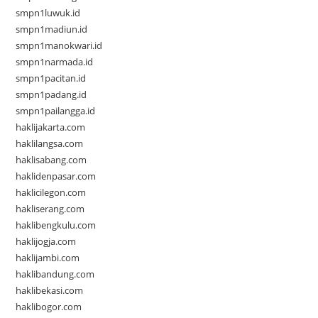
smpn1luwuk.id
smpn1madiun.id
smpn1manokwari.id
smpn1narmada.id
smpn1pacitan.id
smpn1padang.id
smpn1pailangga.id
haklijakarta.com
haklilangsa.com
haklisabang.com
haklidenpasar.com
haklicilegon.com
hakliserang.com
haklibengkulu.com
haklijogja.com
haklijambi.com
haklibandung.com
haklibekasi.com
haklibogor.com