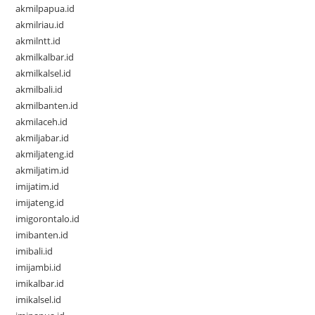
akmilpapua.id
akmilriau.id
akmilntt.id
akmilkalbar.id
akmilkalsel.id
akmilbali.id
akmilbanten.id
akmilaceh.id
akmiljabar.id
akmiljateng.id
akmiljatim.id
imijatim.id
imijateng.id
imigorontalo.id
imibanten.id
imibali.id
imijambi.id
imikalbar.id
imikalsel.id