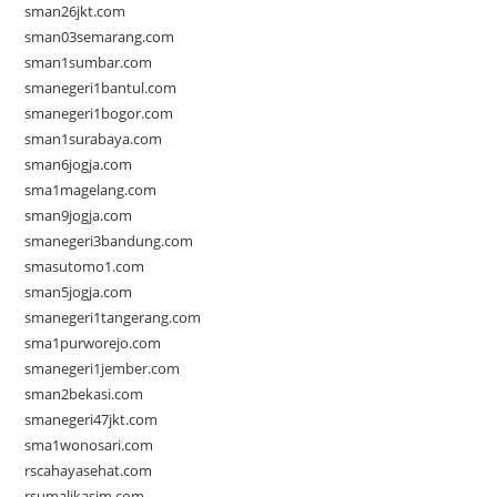
sman26jkt.com
sman03semarang.com
sman1sumbar.com
smanegeri1bantul.com
smanegeri1bogor.com
sman1surabaya.com
sman6jogja.com
sma1magelang.com
sman9jogja.com
smanegeri3bandung.com
smasutomo1.com
sman5jogja.com
smanegeri1tangerang.com
sma1purworejo.com
smanegeri1jember.com
sman2bekasi.com
smanegeri47jkt.com
sma1wonosari.com
rscahayasehat.com
rsumalikasim.com