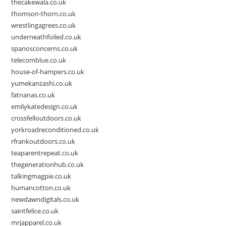
thecakewala.co.uk
thomson-thorn.co.uk
wrestlingagrees.co.uk
underneathfoiled.co.uk
spanosconcerns.co.uk
telecomblue.co.uk
house-of-hampers.co.uk
yumekanzashi.co.uk
fatnanas.co.uk
emilykatedesign.co.uk
crossfelloutdoors.co.uk
yorkroadreconditioned.co.uk
rfrankoutdoors.co.uk
teaparentrepeat.co.uk
thegenerationhub.co.uk
talkingmagpie.co.uk
humancotton.co.uk
newdawndigitals.co.uk
saintfelice.co.uk
mrjapparel.co.uk