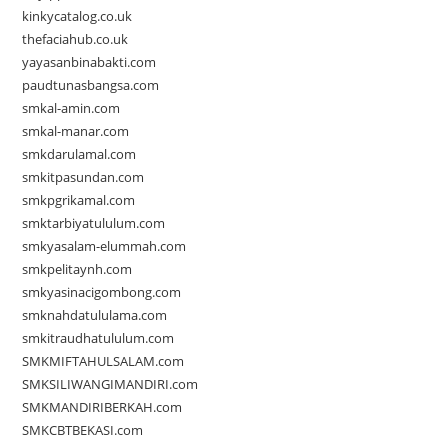
kinkycatalog.co.uk
thefaciahub.co.uk
yayasanbinabakti.com
paudtunasbangsa.com
smkal-amin.com
smkal-manar.com
smkdarulamal.com
smkitpasundan.com
smkpgrikamal.com
smktarbiyatululum.com
smkyasalam-elummah.com
smkpelitaynh.com
smkyasinacigombong.com
smknahdatululama.com
smkitraudhatululum.com
SMKMIFTAHULSALAM.com
SMKSILIWANGIMANDIRI.com
SMKMANDIRIBERKAH.com
SMKCBTBEKASI.com