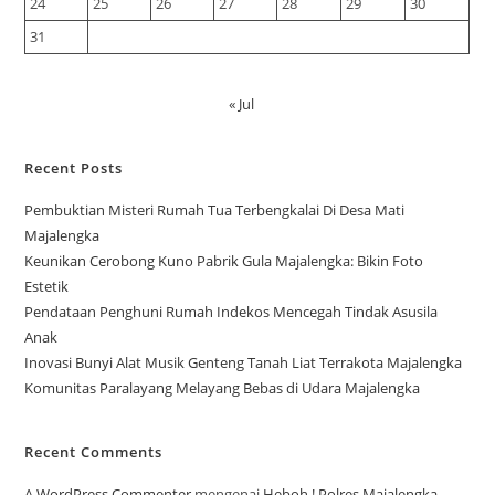
24
25
26
27
28
29
30
31
« Jul
Recent Posts
Pembuktian Misteri Rumah Tua Terbengkalai Di Desa Mati
Majalengka
Keunikan Cerobong Kuno Pabrik Gula Majalengka: Bikin Foto
Estetik
Pendataan Penghuni Rumah Indekos Mencegah Tindak Asusila
Anak
Inovasi Bunyi Alat Musik Genteng Tanah Liat Terrakota Majalengka
Komunitas Paralayang Melayang Bebas di Udara Majalengka
Recent Comments
A WordPress Commenter
mengenai
Heboh ! Polres Majalengka