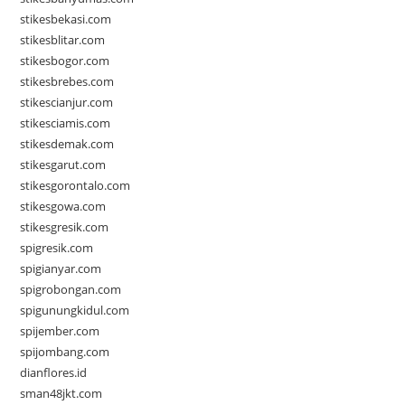
stikesbekasi.com
stikesblitar.com
stikesbogor.com
stikesbrebes.com
stikescianjur.com
stikesciamis.com
stikesdemak.com
stikesgarut.com
stikesgorontalo.com
stikesgowa.com
stikesgresik.com
spigresik.com
spigianyar.com
spigrobongan.com
spigunungkidul.com
spijember.com
spijombang.com
dianflores.id
sman48jkt.com