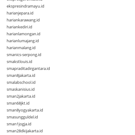
ekspresindramayu.id
harianjepara.id
hariankarawang.id
hariankediri.id
harianlamongan.id
harianlumajang.id
harianmalang.id
smanics-serpong.id
smakstlouis.id
smapraditadirgantara.id
sman8jakarta.id
smalabschool.id
smaskanisius.id
sman2jakarta.id
sman68jkt.id
sman8yogyakarta.id
smasungguldel.id
sman1jogja.id
sman28dkijakarta.id