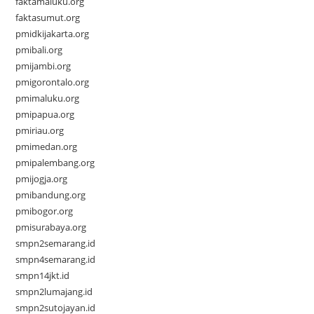
faktamaluku.org
faktasumut.org
pmidkijakarta.org
pmibali.org
pmijambi.org
pmigorontalo.org
pmimaluku.org
pmipapua.org
pmiriau.org
pmimedan.org
pmipalembang.org
pmijogja.org
pmibandung.org
pmibogor.org
pmisurabaya.org
smpn2semarang.id
smpn4semarang.id
smpn14jkt.id
smpn2lumajang.id
smpn2sutojayan.id