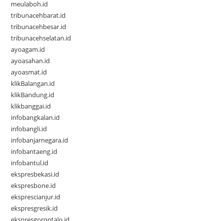
meulaboh.id
tribunacehbarat.id
tribunacehbesar.id
tribunacehselatan.id
ayoagam.id
ayoasahan.id
ayoasmat.id
klikBalangan.id
klikBandung.id
klikbanggai.id
infobangkalan.id
infobangli.id
infobanjarnegara.id
infobantaeng.id
infobantul.id
ekspresbekasi.id
ekspresbone.id
eksprescianjur.id
ekspresgresik.id
ekspresgorontalo.id