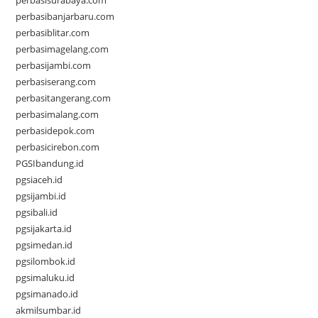
perbasisurabaya.com
perbasibanjarbaru.com
perbasiblitar.com
perbasimagelang.com
perbasijambi.com
perbasiserang.com
perbasitangerang.com
perbasimalang.com
perbasidepok.com
perbasicirebon.com
PGSIbandung.id
pgsiaceh.id
pgsijambi.id
pgsibali.id
pgsijakarta.id
pgsimedan.id
pgsilombok.id
pgsimaluku.id
pgsimanado.id
akmilsumbar.id