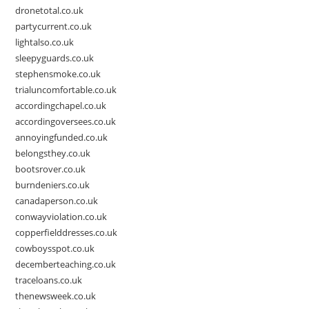
dronetotal.co.uk
partycurrent.co.uk
lightalso.co.uk
sleepyguards.co.uk
stephensmoke.co.uk
trialuncomfortable.co.uk
accordingchapel.co.uk
accordingoversees.co.uk
annoyingfunded.co.uk
belongsthey.co.uk
bootsrover.co.uk
burndeniers.co.uk
canadaperson.co.uk
conwayviolation.co.uk
copperfielddresses.co.uk
cowboysspot.co.uk
decemberteaching.co.uk
traceloans.co.uk
thenewsweek.co.uk