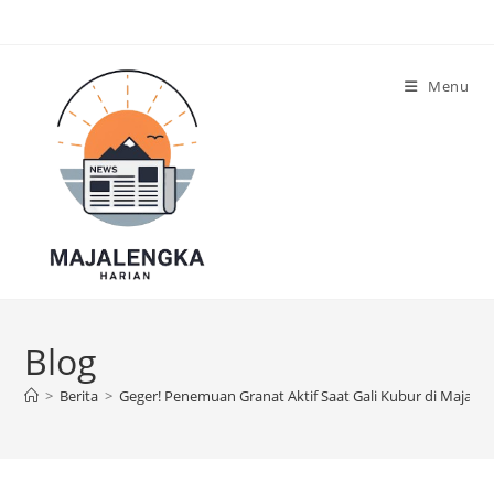
Skip
to
content
Menu
Blog
>
Berita
>
Geger! Penemuan Granat Aktif Saat Gali Kubur di Majale