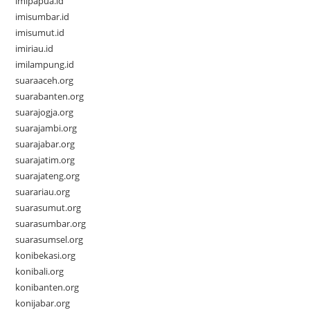
imipapua.id
imisumbar.id
imisumut.id
imiriau.id
imilampung.id
suaraaceh.org
suarabanten.org
suarajogja.org
suarajambi.org
suarajabar.org
suarajatim.org
suarajateng.org
suarariau.org
suarasumut.org
suarasumbar.org
suarasumsel.org
konibekasi.org
konibali.org
konibanten.org
konijabar.org