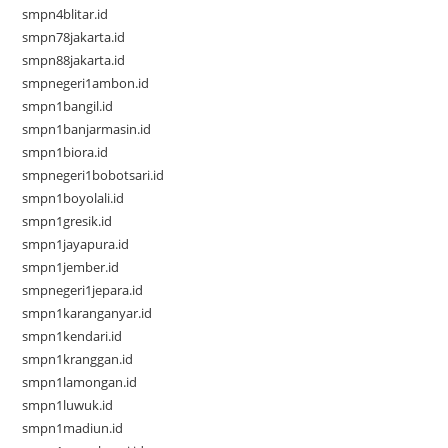
smpn4blitar.id
smpn78jakarta.id
smpn88jakarta.id
smpnegeri1ambon.id
smpn1bangil.id
smpn1banjarmasin.id
smpn1biora.id
smpnegeri1bobotsari.id
smpn1boyolali.id
smpn1gresik.id
smpn1jayapura.id
smpn1jember.id
smpnegeri1jepara.id
smpn1karanganyar.id
smpn1kendari.id
smpn1kranggan.id
smpn1lamongan.id
smpn1luwuk.id
smpn1madiun.id