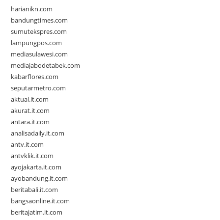
harianikn.com
bandungtimes.com
sumutekspres.com
lampungpos.com
mediasulawesi.com
mediajabodetabek.com
kabarflores.com
seputarmetro.com
aktual.it.com
akurat.it.com
antara.it.com
analisadaily.it.com
antv.it.com
antvklik.it.com
ayojakarta.it.com
ayobandung.it.com
beritabali.it.com
bangsaonline.it.com
beritajatim.it.com