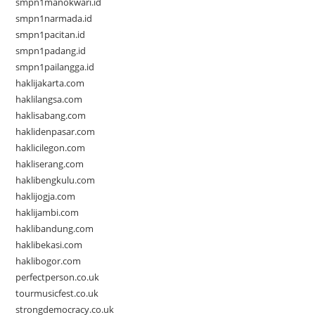
smpn1manokwari.id
smpn1narmada.id
smpn1pacitan.id
smpn1padang.id
smpn1pailangga.id
haklijakarta.com
haklilangsa.com
haklisabang.com
haklidenpasar.com
haklicilegon.com
hakliserang.com
haklibengkulu.com
haklijogja.com
haklijambi.com
haklibandung.com
haklibekasi.com
haklibogor.com
perfectperson.co.uk
tourmusicfest.co.uk
strongdemocracy.co.uk