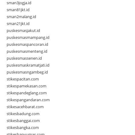
sman3jogja.id
sman81jkt.id
sman2malang.id
sman21jkt.id
puskesmasjakut.id
puskesmasmampang.id
puskesmaspancoran.id
puskesmasmenteng.id
puskesmassenen.id
puskesmaskramatjati.id
puskesmasngambeg.id
stikespacitan.com
stikespamekasan.com
stikespandeglang.com
stikespangandaran.com
stikesacehbarat.com
stikesbadung.com
stikesbanggai.com
stikesbangka.com
stikesbanyumas.com