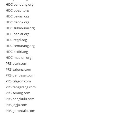
HDCIbandung.org
HDCIbogor.org
HDCIbekasi.org
HDCIdepok.org
HDCIsukabumi.org
HDCIbanjar.org
HDCItegal.org
HDCIsemarang.org
HDCIkediri.org
HDCImadiun.org
PRSIaceh.com
PRSIsabang.com
PRSIdenpasar.com
PRSIcilegon.com
PRSItangerang.com
PRSIserang.com
PRSIbengkulu.com
PRSIjogja.com
PRSIgorontalo.com