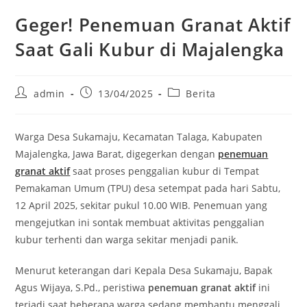
Geger! Penemuan Granat Aktif
Saat Gali Kubur di Majalengka
Post
Post
Post
admin
13/04/2025
Berita
author:
published:
category:
Warga Desa Sukamaju, Kecamatan Talaga, Kabupaten
Majalengka, Jawa Barat, digegerkan dengan
penemuan
granat aktif
saat proses penggalian kubur di Tempat
Pemakaman Umum (TPU) desa setempat pada hari Sabtu,
12 April 2025, sekitar pukul 10.00 WIB. Penemuan yang
mengejutkan ini sontak membuat aktivitas penggalian
kubur terhenti dan warga sekitar menjadi panik.
Menurut keterangan dari Kepala Desa Sukamaju, Bapak
Agus Wijaya, S.Pd., peristiwa
penemuan granat aktif
ini
terjadi saat beberapa warga sedang membantu menggali