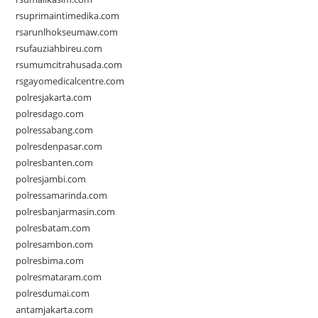
rsuprimaintimedika.com
rsarunlhokseumaw.com
rsufauziahbireu.com
rsumumcitrahusada.com
rsgayomedicalcentre.com
polresjakarta.com
polresdago.com
polressabang.com
polresdenpasar.com
polresbanten.com
polresjambi.com
polressamarinda.com
polresbanjarmasin.com
polresbatam.com
polresambon.com
polresbima.com
polresmataram.com
polresdumai.com
antamjakarta.com