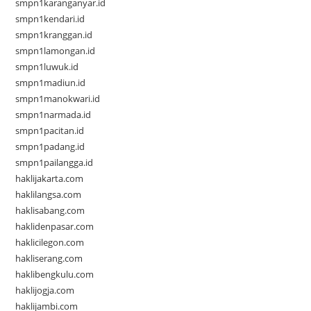
smpn1karanganyar.id
smpn1kendari.id
smpn1kranggan.id
smpn1lamongan.id
smpn1luwuk.id
smpn1madiun.id
smpn1manokwari.id
smpn1narmada.id
smpn1pacitan.id
smpn1padang.id
smpn1pailangga.id
haklijakarta.com
haklilangsa.com
haklisabang.com
haklidenpasar.com
haklicilegon.com
hakliserang.com
haklibengkulu.com
haklijogja.com
haklijambi.com