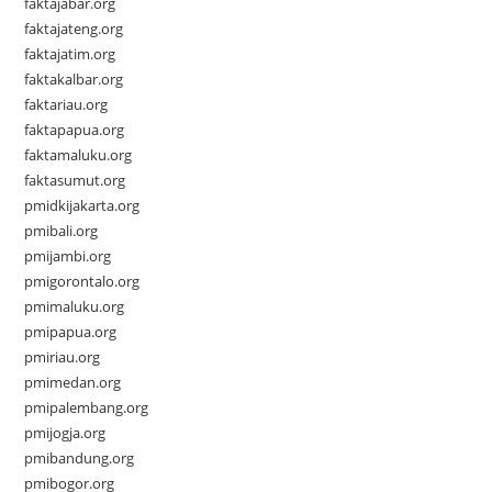
faktajabar.org
faktajateng.org
faktajatim.org
faktakalbar.org
faktariau.org
faktapapua.org
faktamaluku.org
faktasumut.org
pmidkijakarta.org
pmibali.org
pmijambi.org
pmigorontalo.org
pmimaluku.org
pmipapua.org
pmiriau.org
pmimedan.org
pmipalembang.org
pmijogja.org
pmibandung.org
pmibogor.org