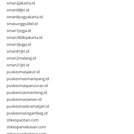
sman2jakarta.id
sman68jkt.id
sman8yogyakarta.id
smasungguldel.id
sman1jogja.id
sman28dkijakarta.id
sman3jogja.id
sman81jkt.id
sman2malang.id
sman21jkt.id
puskesmasjakut.id
puskesmasmampang.id
puskesmaspancoran.id
puskesmasmenteng.id
puskesmassenen.id
puskesmaskramatjati.id
puskesmasngambeg.id
stikespacitan.com
stikespamekasan.com
stikespandeglang.com