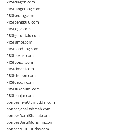
PRSIcilegon.com
PRSItangerang.com
PRSIserang.com
PRSIbengkulu.com
PRSIjogja.com
PRSIgorontalo.com
PRSIjambi.com
PRSIbandung.com
PRSIbekasi.com
PRSIbogor.com
PRSIcimahi.com
PRSIcirebon.com
PRSIdepok.com
PRSIsukabumi.com
PRSIbanjar.com
ponpesIhyaUlumuddin.com
ponpesJabalRahmah.com
ponpesDarulKhairat.com
ponpesDarulMuhsinin.com
ponpesNurulHudas.com