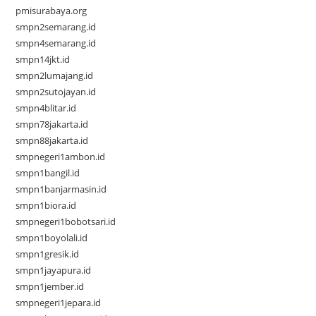
pmisurabaya.org
smpn2semarang.id
smpn4semarang.id
smpn14jkt.id
smpn2lumajang.id
smpn2sutojayan.id
smpn4blitar.id
smpn78jakarta.id
smpn88jakarta.id
smpnegeri1ambon.id
smpn1bangil.id
smpn1banjarmasin.id
smpn1biora.id
smpnegeri1bobotsari.id
smpn1boyolali.id
smpn1gresik.id
smpn1jayapura.id
smpn1jember.id
smpnegeri1jepara.id