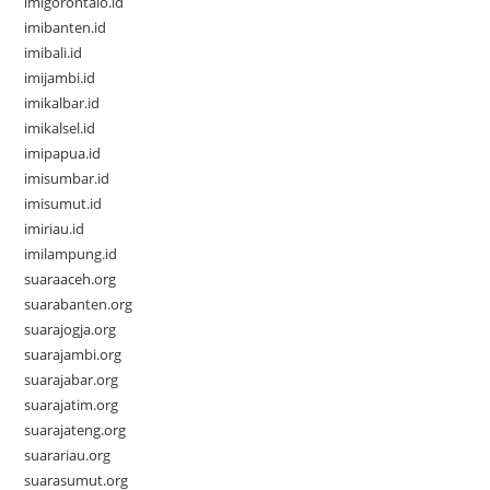
imigorontalo.id
imibanten.id
imibali.id
imijambi.id
imikalbar.id
imikalsel.id
imipapua.id
imisumbar.id
imisumut.id
imiriau.id
imilampung.id
suaraaceh.org
suarabanten.org
suarajogja.org
suarajambi.org
suarajabar.org
suarajatim.org
suarajateng.org
suarariau.org
suarasumut.org