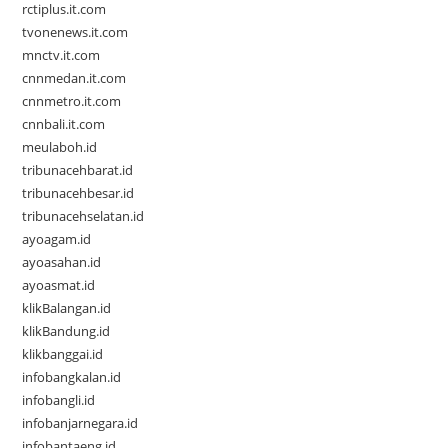
rctiplus.it.com
tvonenews.it.com
mnctv.it.com
cnnmedan.it.com
cnnmetro.it.com
cnnbali.it.com
meulaboh.id
tribunacehbarat.id
tribunacehbesar.id
tribunacehselatan.id
ayoagam.id
ayoasahan.id
ayoasmat.id
klikBalangan.id
klikBandung.id
klikbanggai.id
infobangkalan.id
infobangli.id
infobanjarnegara.id
infobantaeng.id