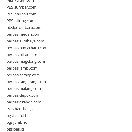
PBSIkaltim.com
PBSIsumbar.com
PBSIbaubau.com
PBSIbitung.com
pbsipekanbaru.com
perbasimedan.com
perbasisurabaya.com
perbasibanjarbaru.com
perbasiblitar.com
perbasimagelang.com
perbasijambi.com
perbasiserang.com
perbasitangerang.com
perbasimalang.com
perbasidepok.com
perbasicirebon.com
PGSIbandung.id
pgsiaceh.id
pgsijambi.id
pgsibali.id