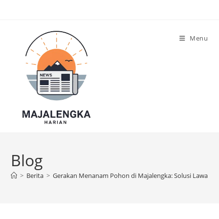
Skip
to
content
Menu
Blog
>
Berita
>
Gerakan Menanam Pohon di Majalengka: Solusi Lawan P