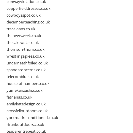
conwayviolation.co.uk
copperfielddresses.co.uk
cowboysspot.co.uk
decemberteaching.co.uk
traceloans.co.uk
thenewsweek.co.uk
thecakewala.co.uk
thomson-thorn.co.uk
wrestlingagrees.co.uk
underneathfoiled.co.uk
spanosconcerns.co.uk
telecomblue.co.uk
house-of-hampers.co.uk
yumekanzashi.co.uk
fatnanas.co.uk
emilykatedesign.co.uk
crossfelloutdoors.co.uk
yorkroadreconditioned.co.uk
rfrankoutdoors.co.uk
teaparentrepeat.co.uk