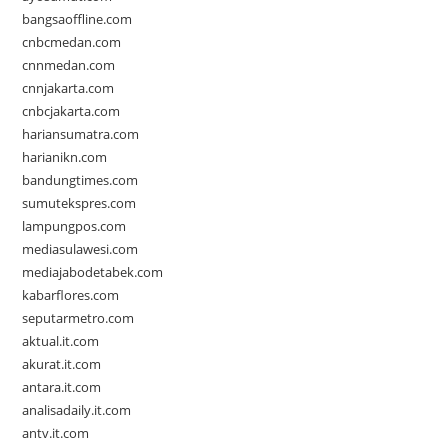
bangsaoffline.com
cnbcmedan.com
cnnmedan.com
cnnjakarta.com
cnbcjakarta.com
hariansumatra.com
harianikn.com
bandungtimes.com
sumutekspres.com
lampungpos.com
mediasulawesi.com
mediajabodetabek.com
kabarflores.com
seputarmetro.com
aktual.it.com
akurat.it.com
antara.it.com
analisadaily.it.com
antv.it.com