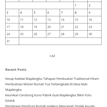
1
2
3
4
5
6
7
8
9
10
11
12
13
14
15
16
17
18
19
20
21
22
23
24
25
26
27
28
29
30
31
« Jul
Recent Posts
Kecap Kedelai Majalengka: Tahapan Pembuatan Tradisional Hitam
Pembuktian Misteri Rumah Tua Terbengkalai Di Desa Mati
Majalengka
Keunikan Cerobong Kuno Pabrik Gula Majalengka: Bikin Foto
Estetik
Pendataan Penghuni Rumah Indekos Mencegah Tindak Asusila