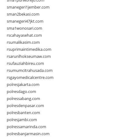
sma1purworejo.com
smanegeri1jember.com
sman2bekasi.com
smanegeri47jkt.com
sma1wonosari.com
rscahayasehat.com
rsumalikasim.com
rsuprimaintimedika.com
rsarunlhokseumaw.com
rsufauziahbireu.com
rsumumcitrahusada.com
rsgayomedicalcentre.com
polresjakarta.com
polresdago.com
polressabang.com
polresdenpasar.com
polresbanten.com
polresjambi.com
polressamarinda.com
polresbanjarmasin.com