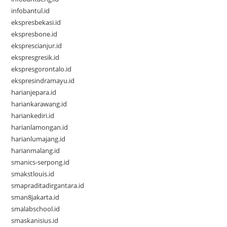
infobantul.id
ekspresbekasi.id
ekspresbone.id
eksprescianjur.id
ekspresgresik.id
ekspresgorontalo.id
ekspresindramayu.id
harianjepara.id
hariankarawang.id
hariankediri.id
harianlamongan.id
harianlumajang.id
harianmalang.id
smanics-serpong.id
smakstlouis.id
smapraditadirgantara.id
sman8jakarta.id
smalabschool.id
smaskanisius.id