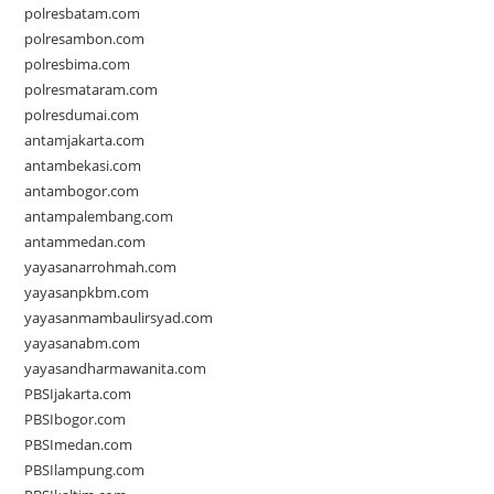
polresbatam.com
polresambon.com
polresbima.com
polresmataram.com
polresdumai.com
antamjakarta.com
antambekasi.com
antambogor.com
antampalembang.com
antammedan.com
yayasanarrohmah.com
yayasanpkbm.com
yayasanmambaulirsyad.com
yayasanabm.com
yayasandharmawanita.com
PBSIjakarta.com
PBSIbogor.com
PBSImedan.com
PBSIlampung.com