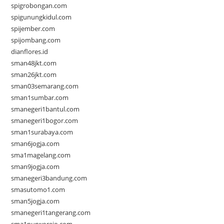
spigrobongan.com
spigunungkidul.com
spijember.com
spijombang.com
dianflores.id
sman48jkt.com
sman26jkt.com
sman03semarang.com
sman1sumbar.com
smanegeri1bantul.com
smanegeri1bogor.com
sman1surabaya.com
sman6jogja.com
sma1magelang.com
sman9jogja.com
smanegeri3bandung.com
smasutomo1.com
sman5jogja.com
smanegeri1tangerang.com