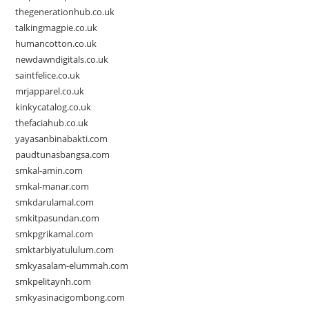
thegenerationhub.co.uk
talkingmagpie.co.uk
humancotton.co.uk
newdawndigitals.co.uk
saintfelice.co.uk
mrjapparel.co.uk
kinkycatalog.co.uk
thefaciahub.co.uk
yayasanbinabakti.com
paudtunasbangsa.com
smkal-amin.com
smkal-manar.com
smkdarulamal.com
smkitpasundan.com
smkpgrikamal.com
smktarbiyatululum.com
smkyasalam-elummah.com
smkpelitaynh.com
smkyasinacigombong.com