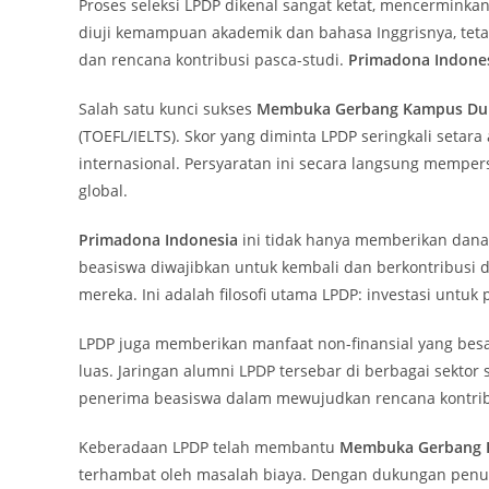
Proses seleksi LPDP dikenal sangat ketat, mencerminka
diuji kemampuan akademik dan bahasa Inggrisnya, teta
dan rencana kontribusi pasca-studi.
Primadona Indone
Salah satu kunci sukses
Membuka Gerbang Kampus Du
(TOEFL/IELTS). Skor yang diminta LPDP seringkali setara
internasional. Persyaratan ini secara langsung mempe
global.
Primadona Indonesia
ini tidak hanya memberikan dana,
beasiswa diwajibkan untuk kembali dan berkontribusi d
mereka. Ini adalah filosofi utama LPDP: investasi unt
LPDP juga memberikan manfaat non-finansial yang besa
luas. Jaringan alumni LPDP tersebar di berbagai sekto
penerima beasiswa dalam mewujudkan rencana kontribu
Keberadaan LPDP telah membantu
Membuka Gerbang 
terhambat oleh masalah biaya. Dengan dukungan penu