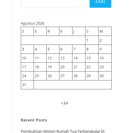
CARI
Agustus 2026
S
S
R
K
J
S
M
1
2
3
4
5
6
7
8
9
10
11
12
13
14
15
16
17
18
19
20
21
22
23
24
25
26
27
28
29
30
31
« Jul
Recent Posts
Pembuktian Misteri Rumah Tua Terbengkalai Di