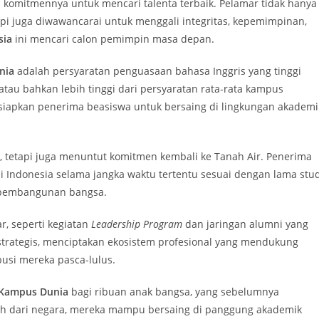
n komitmennya untuk mencari talenta terbaik. Pelamar tidak hanya
pi juga diwawancarai untuk menggali integritas, kepemimpinan,
sia
ini mencari calon pemimpin masa depan.
nia
adalah persyaratan penguasaan bahasa Inggris yang tinggi
 atau bahkan lebih tinggi dari persyaratan rata-rata kampus
rsiapkan penerima beasiswa untuk bersaing di lingkungan akademi
 tetapi juga menuntut komitmen kembali ke Tanah Air. Penerima
i Indonesia selama jangka waktu tertentu sesuai dengan lama stud
uk pembangunan bangsa.
r, seperti kegiatan
Leadership Program
dan jaringan alumni yang
r strategis, menciptakan ekosistem profesional yang mendukung
si mereka pasca-lulus.
Kampus Dunia
bagi ribuan anak bangsa, yang sebelumnya
h dari negara, mereka mampu bersaing di panggung akademik