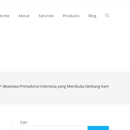
Toggle
Home
About
Services
Products
Blog
website
search
: Beasiswa Primadona Indonesia yang Membuka Gerbang Kampus Dunia
Cari