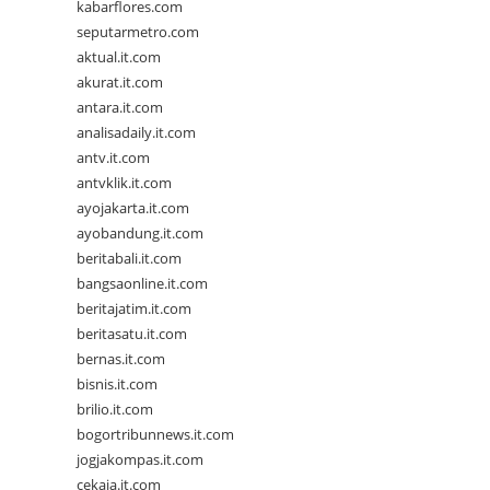
kabarflores.com
seputarmetro.com
aktual.it.com
akurat.it.com
antara.it.com
analisadaily.it.com
antv.it.com
antvklik.it.com
ayojakarta.it.com
ayobandung.it.com
beritabali.it.com
bangsaonline.it.com
beritajatim.it.com
beritasatu.it.com
bernas.it.com
bisnis.it.com
brilio.it.com
bogortribunnews.it.com
jogjakompas.it.com
cekaja.it.com