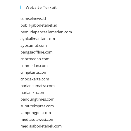
Website Terkait
sumselnews.id
publikjabodetabek.id
pemudapancasilamedan.com
ayokalimantan.com
ayosumut.com
bangsaoffline.com
cnbcmedan.com
cnnmedan.com
cnnjakarta.com
cnbcjakarta.com
hariansumatra.com
harianikn.com
bandungtimes.com
sumutekspres.com
lampungpos.com
mediasulawesi.com
mediajabodetabek.com