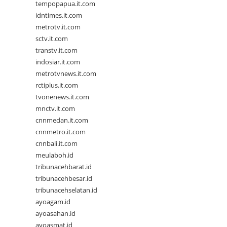
tempopapua.it.com
idntimes.it.com
metrotv.it.com
sctv.it.com
transtv.it.com
indosiar.it.com
metrotvnews.it.com
rctiplus.it.com
tvonenews.it.com
mnctv.it.com
cnnmedan.it.com
cnnmetro.it.com
cnnbali.it.com
meulaboh.id
tribunacehbarat.id
tribunacehbesar.id
tribunacehselatan.id
ayoagam.id
ayoasahan.id
ayoasmat.id