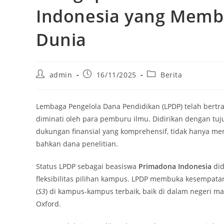
Indonesia yang Mem
Dunia
Post
Post
Post
admin
16/11/2025
Berita
author:
published:
category:
Lembaga Pengelola Dana Pendidikan (LPDP) telah bert
diminati oleh para pemburu ilmu. Didirikan dengan t
dukungan finansial yang komprehensif, tidak hanya men
bahkan dana penelitian.
Status LPDP sebagai beasiswa
Primadona Indonesia
did
fleksibilitas pilihan kampus. LPDP membuka kesempatan
(
S3
) di kampus-kampus terbaik, baik di dalam negeri ma
Oxford.