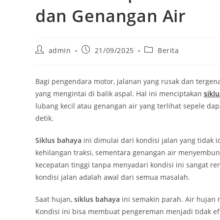
dan Genangan Air
Post
Post
Post
admin
21/09/2025
Berita
author:
published:
category:
Bagi pengendara motor, jalanan yang rusak dan tergena
yang mengintai di balik aspal. Hal ini menciptakan
sikl
lubang kecil atau genangan air yang terlihat sepele d
detik.
Siklus bahaya
ini dimulai dari kondisi jalan yang tida
kehilangan traksi, sementara genangan air menyembun
kecepatan tinggi tanpa menyadari kondisi ini sangat re
kondisi jalan adalah awal dari semua masalah.
Saat hujan,
siklus bahaya
ini semakin parah. Air hujan
Kondisi ini bisa membuat pengereman menjadi tidak ef