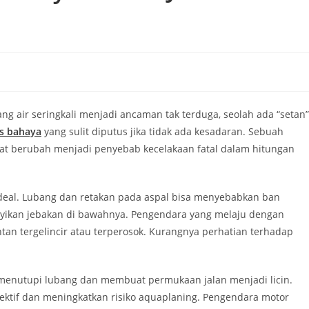
ng air seringkali menjadi ancaman tak terduga, seolah ada “setan”
us bahaya
yang sulit diputus jika tidak ada kesadaran. Sebuah
apat berubah menjadi penyebab kecelakaan fatal dalam hitungan
k ideal. Lubang dan retakan pada aspal bisa menyebabkan ban
yikan jebakan di bawahnya. Pengendara yang melaju dengan
ntan tergelincir atau terperosok. Kurangnya perhatian terhadap
 menutupi lubang dan membuat permukaan jalan menjadi licin.
ektif dan meningkatkan risiko aquaplaning. Pengendara motor