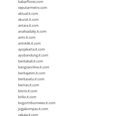
kabarflores.com
seputarmetro.com
aktual.it.com
akurat.it.com
antara.it.com
analisadaily.it.com
antv.it.com
antvklik.it.com
ayojakarta.it.com
ayobandung.it.com
beritabali.it.com
bangsaonline.it.com
beritajatim.it.com
beritasatu.it.com
bernas.it.com
bisnis.it.com
brilio.it.com
bogortribunnews.it.com
jogjakompas.it.com
cekaja.it.com