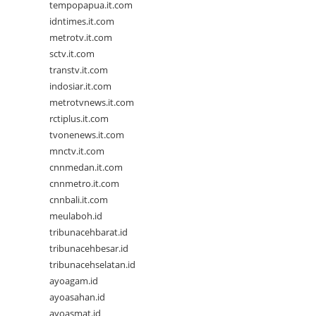
tempopapua.it.com
idntimes.it.com
metrotv.it.com
sctv.it.com
transtv.it.com
indosiar.it.com
metrotvnews.it.com
rctiplus.it.com
tvonenews.it.com
mnctv.it.com
cnnmedan.it.com
cnnmetro.it.com
cnnbali.it.com
meulaboh.id
tribunacehbarat.id
tribunacehbesar.id
tribunacehselatan.id
ayoagam.id
ayoasahan.id
ayoasmat.id