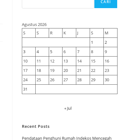
CARI
Agustus 2026
S
S
R
K
J
S
M
1
2
3
4
5
6
7
8
9
10
11
12
13
14
15
16
17
18
19
20
21
22
23
24
25
26
27
28
29
30
31
« Jul
Recent Posts
Pendataan Penghuni Rumah Indekos Mencegah