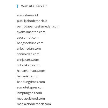
Website Terkait
sumselnews.id
publikjabodetabek.id
pemudapancasilamedan.com
ayokalimantan.com
ayosumut.com
bangsaoffline.com
cnbcmedan.com
cnnmedan.com
cnnjakarta.com
cnbcjakarta.com
hariansumatra.com
harianikn.com
bandungtimes.com
sumutekspres.com
lampungpos.com
mediasulawesi.com
mediajabodetabek.com