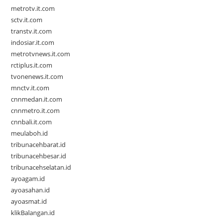
metrotv.it.com
sctv.it.com
transtv.it.com
indosiar.it.com
metrotvnews.it.com
rctiplus.it.com
tvonenews.it.com
mnctv.it.com
cnnmedan.it.com
cnnmetro.it.com
cnnbali.it.com
meulaboh.id
tribunacehbarat.id
tribunacehbesar.id
tribunacehselatan.id
ayoagam.id
ayoasahan.id
ayoasmat.id
klikBalangan.id