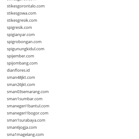
stikesgorontalo.com
stikesgowa.com
stikesgresik.com
spigresik.com
spigianyar.com
spigrobongan.com
spigunungkidul.com
spijember.com
spijombang.com
dianflores.id
sman48jkt.com
sman26jkt.com
sman03semarang.com
sman1sumbar.com
smanegeri1bantul.com
smanegeri1bogor.com
sman1surabaya.com
sman6jogja.com
sma1magelang.com