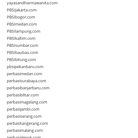
yayasandharmawanita.com
PBSIjakarta.com
PBSIbogor.com
PBSImedan.com
PBSIlampung.com
PBSIkaltim.com
PBSIsumbar.com
PBSIbaubau.com
PBSIbitung.com
pbsipekanbaru.com
perbasimedan.com
perbasisurabaya.com
perbasibanjarbaru.com
perbasiblitar.com
perbasimagelang.com
perbasijambi.com
perbasiserang.com
perbasitangerang.com
perbasimalang.com
perbasidepok.com