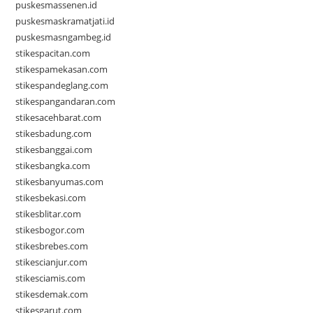
puskesmassenen.id
puskesmaskramatjati.id
puskesmasngambeg.id
stikespacitan.com
stikespamekasan.com
stikespandeglang.com
stikespangandaran.com
stikesacehbarat.com
stikesbadung.com
stikesbanggai.com
stikesbangka.com
stikesbanyumas.com
stikesbekasi.com
stikesblitar.com
stikesbogor.com
stikesbrebes.com
stikescianjur.com
stikesciamis.com
stikesdemak.com
stikesgarut.com