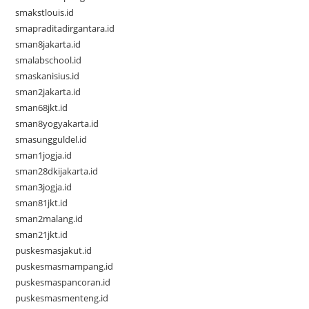
smakstlouis.id
smapraditadirgantara.id
sman8jakarta.id
smalabschool.id
smaskanisius.id
sman2jakarta.id
sman68jkt.id
sman8yogyakarta.id
smasungguldel.id
sman1jogja.id
sman28dkijakarta.id
sman3jogja.id
sman81jkt.id
sman2malang.id
sman21jkt.id
puskesmasjakut.id
puskesmasmampang.id
puskesmaspancoran.id
puskesmasmenteng.id