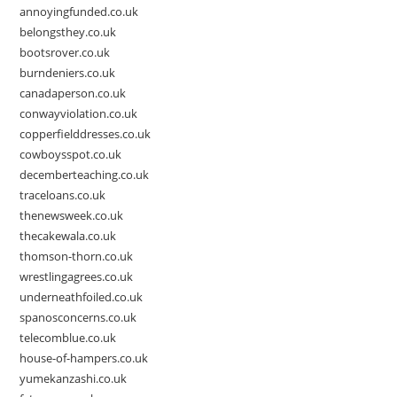
annoyingfunded.co.uk
belongsthey.co.uk
bootsrover.co.uk
burndeniers.co.uk
canadaperson.co.uk
conwayviolation.co.uk
copperfielddresses.co.uk
cowboysspot.co.uk
decemberteaching.co.uk
traceloans.co.uk
thenewsweek.co.uk
thecakewala.co.uk
thomson-thorn.co.uk
wrestlingagrees.co.uk
underneathfoiled.co.uk
spanosconcerns.co.uk
telecomblue.co.uk
house-of-hampers.co.uk
yumekanzashi.co.uk