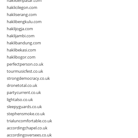
haklidenpasar.com
haklicilegon.com
hakliserang.com
haklibengkulu.com
haklijogja.com
haklijambi.com
haklibandung.com
haklibekasi.com
haklibogor.com
perfectperson.co.uk
tourmusicfest.co.uk
strongdemocracy.co.uk
dronetotal.co.uk
partycurrent.co.uk
lightalso.co.uk
sleepyguards.co.uk
stephensmoke.co.uk
trialuncomfortable.co.uk
accordingchapel.co.uk
accordingoversees.co.uk