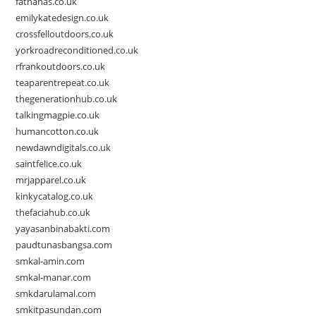
fatnanas.co.uk
emilykatedesign.co.uk
crossfelloutdoors.co.uk
yorkroadreconditioned.co.uk
rfrankoutdoors.co.uk
teaparentrepeat.co.uk
thegenerationhub.co.uk
talkingmagpie.co.uk
humancotton.co.uk
newdawndigitals.co.uk
saintfelice.co.uk
mrjapparel.co.uk
kinkycatalog.co.uk
thefaciahub.co.uk
yayasanbinabakti.com
paudtunasbangsa.com
smkal-amin.com
smkal-manar.com
smkdarulamal.com
smkitpasundan.com