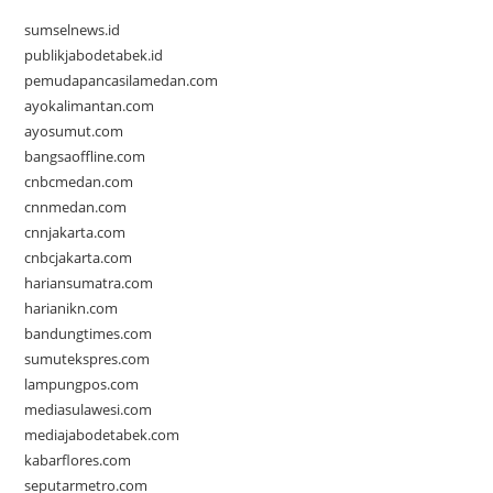
sumselnews.id
publikjabodetabek.id
pemudapancasilamedan.com
ayokalimantan.com
ayosumut.com
bangsaoffline.com
cnbcmedan.com
cnnmedan.com
cnnjakarta.com
cnbcjakarta.com
hariansumatra.com
harianikn.com
bandungtimes.com
sumutekspres.com
lampungpos.com
mediasulawesi.com
mediajabodetabek.com
kabarflores.com
seputarmetro.com