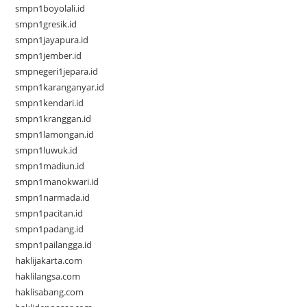
smpn1boyolali.id
smpn1gresik.id
smpn1jayapura.id
smpn1jember.id
smpnegeri1jepara.id
smpn1karanganyar.id
smpn1kendari.id
smpn1kranggan.id
smpn1lamongan.id
smpn1luwuk.id
smpn1madiun.id
smpn1manokwari.id
smpn1narmada.id
smpn1pacitan.id
smpn1padang.id
smpn1pailangga.id
haklijakarta.com
haklilangsa.com
haklisabang.com