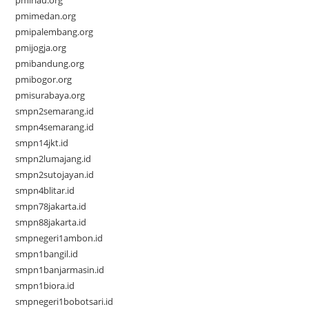
pmiriau.org
pmimedan.org
pmipalembang.org
pmijogja.org
pmibandung.org
pmibogor.org
pmisurabaya.org
smpn2semarang.id
smpn4semarang.id
smpn14jkt.id
smpn2lumajang.id
smpn2sutojayan.id
smpn4blitar.id
smpn78jakarta.id
smpn88jakarta.id
smpnegeri1ambon.id
smpn1bangil.id
smpn1banjarmasin.id
smpn1biora.id
smpnegeri1bobotsari.id