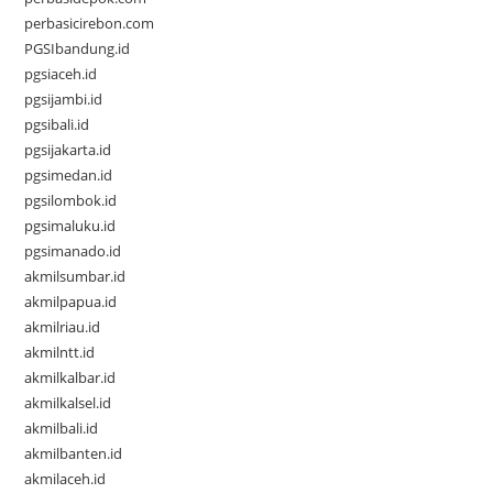
perbasicirebon.com
PGSIbandung.id
pgsiaceh.id
pgsijambi.id
pgsibali.id
pgsijakarta.id
pgsimedan.id
pgsilombok.id
pgsimaluku.id
pgsimanado.id
akmilsumbar.id
akmilpapua.id
akmilriau.id
akmilntt.id
akmilkalbar.id
akmilkalsel.id
akmilbali.id
akmilbanten.id
akmilaceh.id