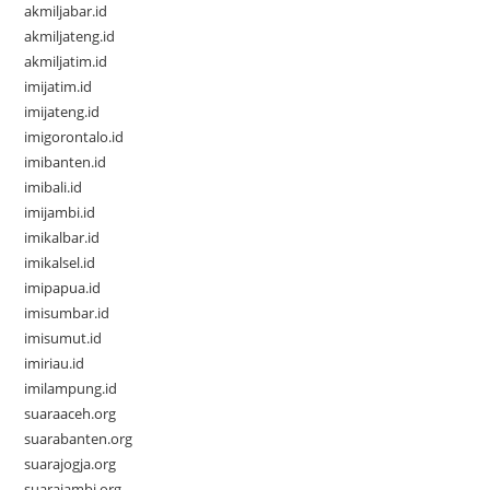
akmiljabar.id
akmiljateng.id
akmiljatim.id
imijatim.id
imijateng.id
imigorontalo.id
imibanten.id
imibali.id
imijambi.id
imikalbar.id
imikalsel.id
imipapua.id
imisumbar.id
imisumut.id
imiriau.id
imilampung.id
suaraaceh.org
suarabanten.org
suarajogja.org
suarajambi.org