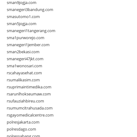
sman9jogja.com
smanegeri3bandung.com
smasutomo1.com
sman5jogja.com
smanegeri1tangerang.com
sma1purworejo.com
smanegeri1jember.com
sman2bekasi.com
smanegeri47jkt.com
sma1wonosari.com
rscahayasehat.com
rsumalikasim.com
rsuprimaintimedika.com
rsarunlhokseumaw.com
rsufauziahbireu.com
rsumumcitrahusada.com
rsgayomedicalcentre.com
polresjakarta.com
polresdago.com
polressabang.com