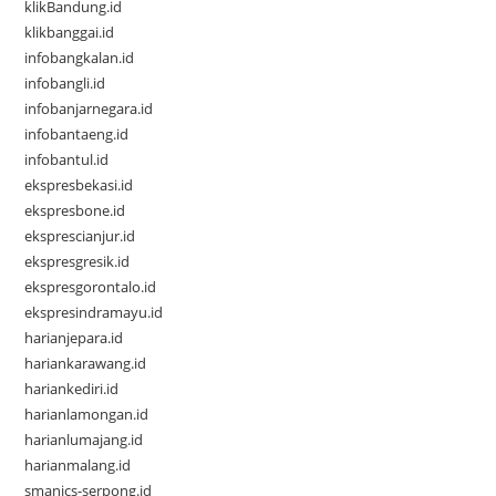
klikBandung.id
klikbanggai.id
infobangkalan.id
infobangli.id
infobanjarnegara.id
infobantaeng.id
infobantul.id
ekspresbekasi.id
ekspresbone.id
eksprescianjur.id
ekspresgresik.id
ekspresgorontalo.id
ekspresindramayu.id
harianjepara.id
hariankarawang.id
hariankediri.id
harianlamongan.id
harianlumajang.id
harianmalang.id
smanics-serpong.id