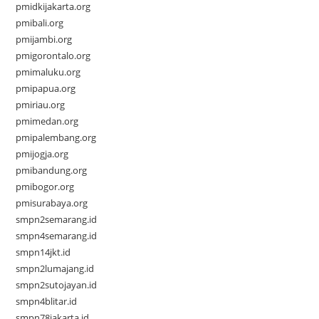
pmidkijakarta.org
pmibali.org
pmijambi.org
pmigorontalo.org
pmimaluku.org
pmipapua.org
pmiriau.org
pmimedan.org
pmipalembang.org
pmijogja.org
pmibandung.org
pmibogor.org
pmisurabaya.org
smpn2semarang.id
smpn4semarang.id
smpn14jkt.id
smpn2lumajang.id
smpn2sutojayan.id
smpn4blitar.id
smpn78jakarta.id