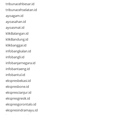
tribunacehbesar.id
tribunacehselatan.id
ayoagam.id
ayoasahan.id
ayoasmat.id
klikBalangan.id
klikBandung.id
klikbanggai.id
infobangkalan.id
infobangli.id
infobanjarnegara.id
infobantaeng.id
infobantul.id
ekspresbekasi.id
ekspresbone.id
eksprescianjur.id
ekspresgresik.id
ekspresgorontalo.id
ekspresindramayu.id