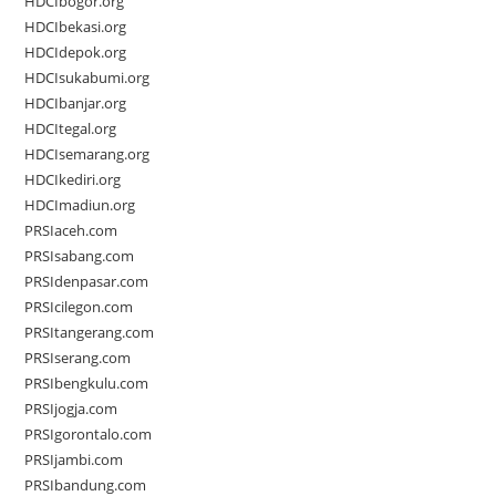
HDCIbogor.org
HDCIbekasi.org
HDCIdepok.org
HDCIsukabumi.org
HDCIbanjar.org
HDCItegal.org
HDCIsemarang.org
HDCIkediri.org
HDCImadiun.org
PRSIaceh.com
PRSIsabang.com
PRSIdenpasar.com
PRSIcilegon.com
PRSItangerang.com
PRSIserang.com
PRSIbengkulu.com
PRSIjogja.com
PRSIgorontalo.com
PRSIjambi.com
PRSIbandung.com