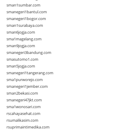
sman1sumbar.com
smanegeri1bantul.com
smanegeri1bogor.com
sman1surabaya.com
sman6jogja.com
sma1magelang.com
sman9jogja.com
smanegeri3bandung.com
smasutomo1.com
sman5jogja.com
smanegeri1tangerang.com
sma1purworejo.com
smanegeri1jember.com
sman2bekasi.com
smanegeri47jkt.com
sma1wonosari.com
rscahayasehat.com
rsumalikasim.com
rsuprimaintimedika.com