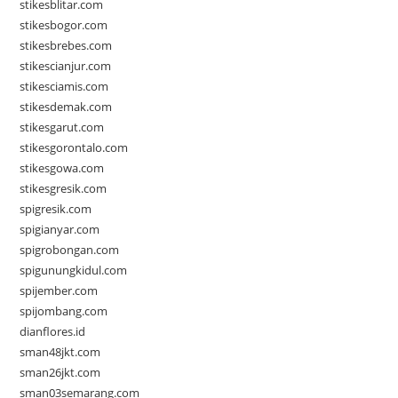
stikesblitar.com
stikesbogor.com
stikesbrebes.com
stikescianjur.com
stikesciamis.com
stikesdemak.com
stikesgarut.com
stikesgorontalo.com
stikesgowa.com
stikesgresik.com
spigresik.com
spigianyar.com
spigrobongan.com
spigunungkidul.com
spijember.com
spijombang.com
dianflores.id
sman48jkt.com
sman26jkt.com
sman03semarang.com