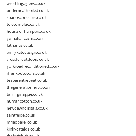
wrestlingagrees.co.uk
underneathfoiled.co.uk
spanosconcerns.co.uk
telecomblue.co.uk
house-of-hampers.co.uk
yumekanzashi.co.uk
fatnanas.co.uk
emilykatedesign.co.uk
crossfelloutdoors.co.uk
yorkroadreconditioned.co.uk
rfrankoutdoors.co.uk
teaparentrepeat.co.uk
thegenerationhub.co.uk
talkingmagpie.co.uk
humancotton.co.uk
newdawndigitals.co.uk
saintfelice.co.uk
mrjapparel.co.uk
kinkycatalog.co.uk