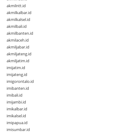
akmilntt.id
akmilkalbar.id
akmilkalsel.id
akmilbali.id
akmilbanten.id
akmilaceh.id
akmiljabar.id
akmiljateng.id
akmiljatim.id
imijatim.id
imijateng.id
imigorontalo.id
imibanten.id
imibali.id
imijambi.id
imikalbar.id
imikalsel.id
imipapua.id
imisumbar.id