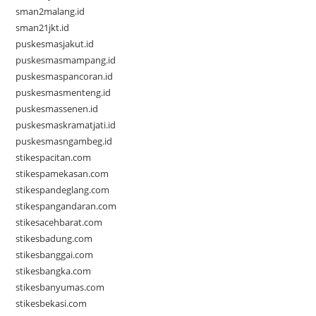
sman2malang.id
sman21jkt.id
puskesmasjakut.id
puskesmasmampang.id
puskesmaspancoran.id
puskesmasmenteng.id
puskesmassenen.id
puskesmaskramatjati.id
puskesmasngambeg.id
stikespacitan.com
stikespamekasan.com
stikespandeglang.com
stikespangandaran.com
stikesacehbarat.com
stikesbadung.com
stikesbanggai.com
stikesbangka.com
stikesbanyumas.com
stikesbekasi.com