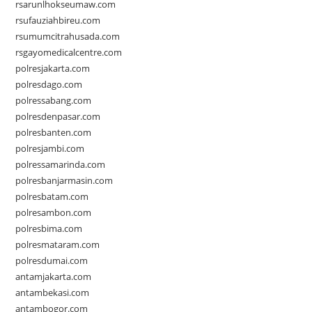
rsarunlhokseumaw.com
rsufauziahbireu.com
rsumumcitrahusada.com
rsgayomedicalcentre.com
polresjakarta.com
polresdago.com
polressabang.com
polresdenpasar.com
polresbanten.com
polresjambi.com
polressamarinda.com
polresbanjarmasin.com
polresbatam.com
polresambon.com
polresbima.com
polresmataram.com
polresdumai.com
antamjakarta.com
antambekasi.com
antambogor.com