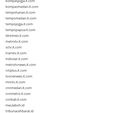
kompasjogja.it.com
kompasmedan.it.com
tempoharian.it.com
tempomedan.it.com
tempojogja.it.com
tempopapua.it.com
idntimes.it.com
metrotv.it.com
sctv.it.com
transtv.it.com
indosiar.it.com
metrotvnews.it.com
rctiplus.it.com
tvonenews.it.com
mnctv.it.com
cnnmedan.it.com
cnnmetro.it.com
cnnbali.it.com
meulaboh.id
tribunacehbarat.id