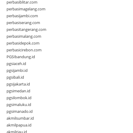
perbasiblitar.com
perbasimagelang.com
perbasijambi.com
perbasiserang.com
perbasitangerang.com
perbasimalang.com
perbasidepok.com
perbasicirebon.com
PGSIbandung.id
pgsiaceh.id
pgsijambi.id
pgsibali.id
pgsijakarta.id
pgsimedan.id
pgsilombok.id
pgsimaluku.id
pgsimanado.id
akmilsumbar.id
akmilpapua.id
akmilriau.id