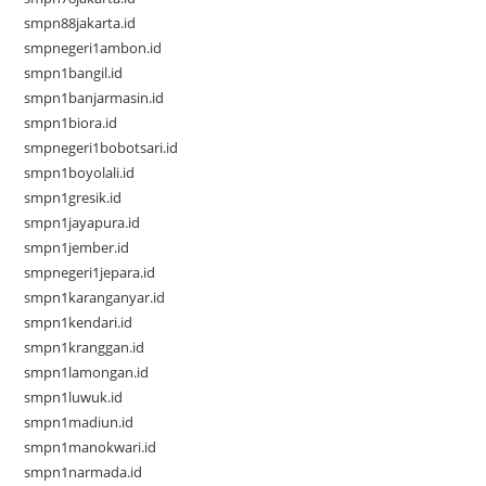
smpn88jakarta.id
smpnegeri1ambon.id
smpn1bangil.id
smpn1banjarmasin.id
smpn1biora.id
smpnegeri1bobotsari.id
smpn1boyolali.id
smpn1gresik.id
smpn1jayapura.id
smpn1jember.id
smpnegeri1jepara.id
smpn1karanganyar.id
smpn1kendari.id
smpn1kranggan.id
smpn1lamongan.id
smpn1luwuk.id
smpn1madiun.id
smpn1manokwari.id
smpn1narmada.id