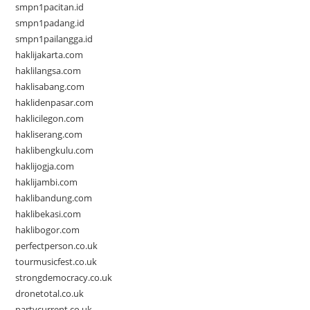
smpn1pacitan.id
smpn1padang.id
smpn1pailangga.id
haklijakarta.com
haklilangsa.com
haklisabang.com
haklidenpasar.com
haklicilegon.com
hakliserang.com
haklibengkulu.com
haklijogja.com
haklijambi.com
haklibandung.com
haklibekasi.com
haklibogor.com
perfectperson.co.uk
tourmusicfest.co.uk
strongdemocracy.co.uk
dronetotal.co.uk
partycurrent.co.uk