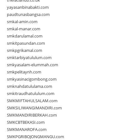
thefaciahub.co.uk
yayasanbinabakti.com
paudtunasbangsa.com
smkal-amin.com
smkal-manar.com
smkdarulamal.com
smkitpasundan.com
smkpgrikamal.com
smktarbiyatululum.com
smkyasalam-elummah.com
smkpelitaynh.com
smkyasinacigombong.com
smknahdatululama.com
smkitraudhatululum.com
SMKMIFTAHULSALAM.com
SMKSILIWANGIMANDIRI.com
SMKMANDIRIBERKAH.com
SMKCBTBEKASI.com
SMKMANAROFA.com
SMKPGRIBOJONGMANGU.com