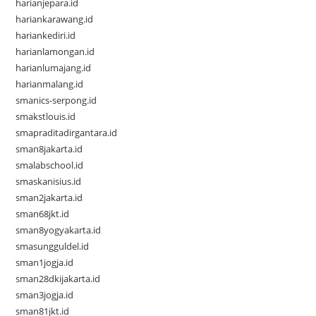
harianjepara.id
hariankarawang.id
hariankediri.id
harianlamongan.id
harianlumajang.id
harianmalang.id
smanics-serpong.id
smakstlouis.id
smapraditadirgantara.id
sman8jakarta.id
smalabschool.id
smaskanisius.id
sman2jakarta.id
sman68jkt.id
sman8yogyakarta.id
smasungguldel.id
sman1jogja.id
sman28dkijakarta.id
sman3jogja.id
sman81jkt.id