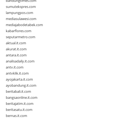
bandungtimes.com
sumutekspres.com
lampungpos.com
mediasulawesi.com
mediajabodetabek.com
kabarflores.com
seputarmetro.com
aktual.it.com
akurat.it.com
antara.it.com
analisadaily.it.com
antv.it.com
antvklik.it.com
ayojakarta.it.com
ayobandung.it.com
beritabali.it.com
bangsaonline.it.com
beritajatim.it.com
beritasatu.it.com
bernas.it.com