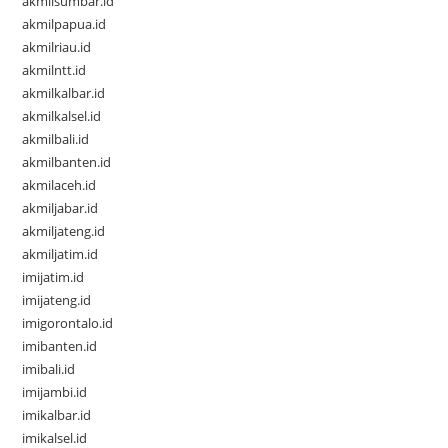
akmilsumbar.id
akmilpapua.id
akmilriau.id
akmilntt.id
akmilkalbar.id
akmilkalsel.id
akmilbali.id
akmilbanten.id
akmilaceh.id
akmiljabar.id
akmiljateng.id
akmiljatim.id
imijatim.id
imijateng.id
imigorontalo.id
imibanten.id
imibali.id
imijambi.id
imikalbar.id
imikalsel.id