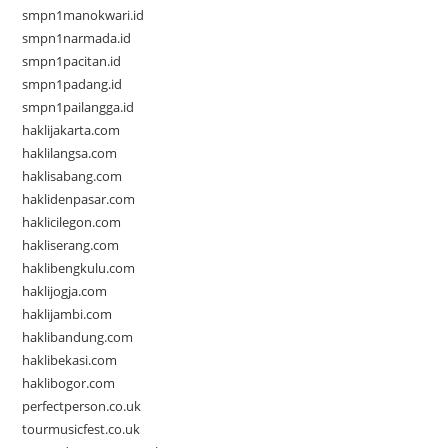
smpn1manokwari.id
smpn1narmada.id
smpn1pacitan.id
smpn1padang.id
smpn1pailangga.id
haklijakarta.com
haklilangsa.com
haklisabang.com
haklidenpasar.com
haklicilegon.com
hakliserang.com
haklibengkulu.com
haklijogja.com
haklijambi.com
haklibandung.com
haklibekasi.com
haklibogor.com
perfectperson.co.uk
tourmusicfest.co.uk