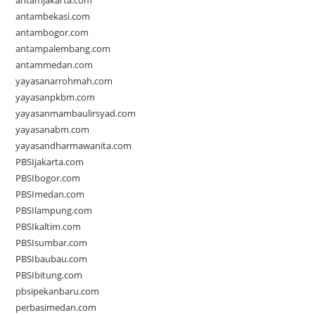
antamjakarta.com
antambekasi.com
antambogor.com
antampalembang.com
antammedan.com
yayasanarrohmah.com
yayasanpkbm.com
yayasanmambaulirsyad.com
yayasanabm.com
yayasandharmawanita.com
PBSIjakarta.com
PBSIbogor.com
PBSImedan.com
PBSIlampung.com
PBSIkaltim.com
PBSIsumbar.com
PBSIbaubau.com
PBSIbitung.com
pbsipekanbaru.com
perbasimedan.com