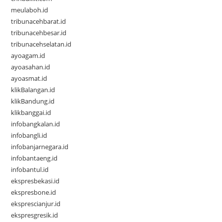
meulaboh.id
tribunacehbarat.id
tribunacehbesar.id
tribunacehselatan.id
ayoagam.id
ayoasahan.id
ayoasmat.id
klikBalangan.id
klikBandung.id
klikbanggai.id
infobangkalan.id
infobangli.id
infobanjarnegara.id
infobantaeng.id
infobantul.id
ekspresbekasi.id
ekspresbone.id
eksprescianjur.id
ekspresgresik.id