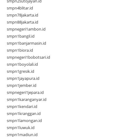
smpn2sutojayan.id
smpn4blitar.id
smpn78jakarta.id
smpn88jakarta.id
smpnegeri1ambon.id
smpn1bangil.id
smpn1banjarmasin.id
smpn1biora.id
smpnegeri1bobotsari.id
smpn1boyolali.id
smpn1gresik.id
smpn1jayapura.id
smpn1jember.id
smpnegeri1jepara.id
smpn1karanganyar.id
smpn1kendari.id
smpn1kranggan.id
smpn1lamongan.id
smpn1luwuk.id
smpn1madiun.id