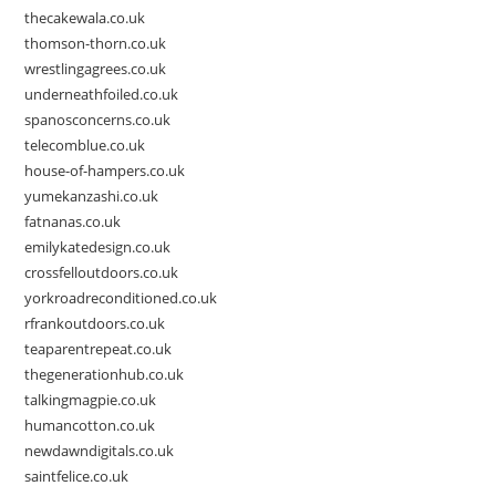
thecakewala.co.uk
thomson-thorn.co.uk
wrestlingagrees.co.uk
underneathfoiled.co.uk
spanosconcerns.co.uk
telecomblue.co.uk
house-of-hampers.co.uk
yumekanzashi.co.uk
fatnanas.co.uk
emilykatedesign.co.uk
crossfelloutdoors.co.uk
yorkroadreconditioned.co.uk
rfrankoutdoors.co.uk
teaparentrepeat.co.uk
thegenerationhub.co.uk
talkingmagpie.co.uk
humancotton.co.uk
newdawndigitals.co.uk
saintfelice.co.uk