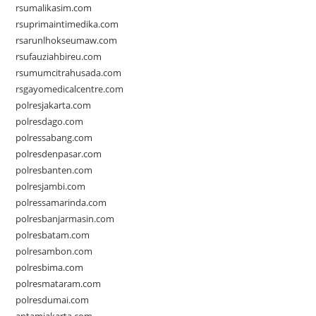
rsumalikasim.com
rsuprimaintimedika.com
rsarunlhokseumaw.com
rsufauziahbireu.com
rsumumcitrahusada.com
rsgayomedicalcentre.com
polresjakarta.com
polresdago.com
polressabang.com
polresdenpasar.com
polresbanten.com
polresjambi.com
polressamarinda.com
polresbanjarmasin.com
polresbatam.com
polresambon.com
polresbima.com
polresmataram.com
polresdumai.com