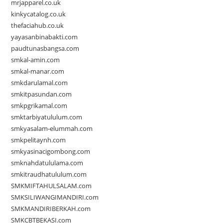
mrjapparel.co.uk
kinkycatalog.co.uk
thefaciahub.co.uk
yayasanbinabakti.com
paudtunasbangsa.com
smkal-amin.com
smkal-manar.com
smkdarulamal.com
smkitpasundan.com
smkpgrikamal.com
smktarbiyatululum.com
smkyasalam-elummah.com
smkpelitaynh.com
smkyasinacigombong.com
smknahdatululama.com
smkitraudhatululum.com
SMKMIFTAHULSALAM.com
SMKSILIWANGIMANDIRI.com
SMKMANDIRIBERKAH.com
SMKCBTBEKASI.com