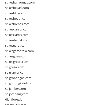
stikesbanyumas.com
stikesbekasi.com
stikesblitar.com
stikesbogor.com
stikesbrebes.com
stikescianjur.com
stikesciamis.com
stikesdemak.com
stikesgarut.com
stikesgorontalo.com
stikesgowa.com
stikesgresik.com
spigresik.com
spigianyar.com
spigrobongan.com
spigunungkidul.com
spijember.com
spijombang.com
dianflores.id
sman48jkt.com