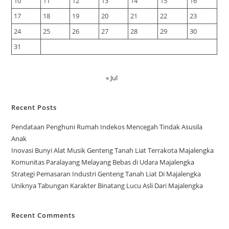
10
11
12
13
14
15
16
17
18
19
20
21
22
23
24
25
26
27
28
29
30
31
« Jul
Recent Posts
Pendataan Penghuni Rumah Indekos Mencegah Tindak Asusila
Anak
Inovasi Bunyi Alat Musik Genteng Tanah Liat Terrakota Majalengka
Komunitas Paralayang Melayang Bebas di Udara Majalengka
Strategi Pemasaran Industri Genteng Tanah Liat Di Majalengka
Uniknya Tabungan Karakter Binatang Lucu Asli Dari Majalengka
Recent Comments