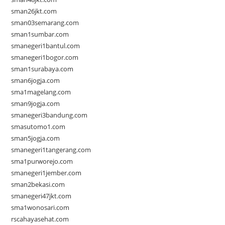
sman26jkt.com
sman03semarang.com
sman1sumbar.com
smanegeri1bantul.com
smanegeri1bogor.com
sman1surabaya.com
sman6jogja.com
sma1magelang.com
sman9jogja.com
smanegeri3bandung.com
smasutomo1.com
sman5jogja.com
smanegeri1tangerang.com
sma1purworejo.com
smanegeri1jember.com
sman2bekasi.com
smanegeri47jkt.com
sma1wonosari.com
rscahayasehat.com