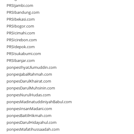
PRSIjambi.com
PRSIbandung.com
PRSIbekasi.com
PRSIbogor.com
PRSIcimahi.com
PRSIcirebon.com
PRSIdepok.com
PRSIsukabumi.com
PRSIbanjar.com
ponpesIhyaUlumuddin.com
ponpesJabalRahmah.com
ponpesDarulKhairat.com
ponpesDarulMuhsinin.com
ponpesNurulHudas.com
ponpesMadinatuddiniyahBabul.com
ponpesInsanMadani.com
ponpesBaitilHikmah.com
ponpesDarulHidayahul.com
ponpesMafatihussaadah.com