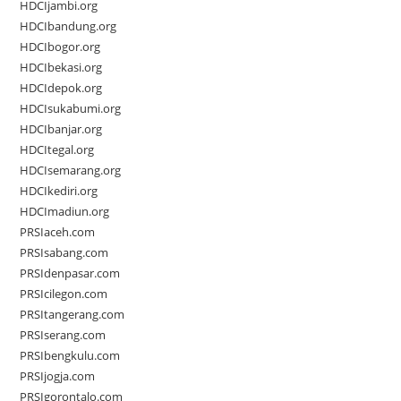
HDCIjambi.org
HDCIbandung.org
HDCIbogor.org
HDCIbekasi.org
HDCIdepok.org
HDCIsukabumi.org
HDCIbanjar.org
HDCItegal.org
HDCIsemarang.org
HDCIkediri.org
HDCImadiun.org
PRSIaceh.com
PRSIsabang.com
PRSIdenpasar.com
PRSIcilegon.com
PRSItangerang.com
PRSIserang.com
PRSIbengkulu.com
PRSIjogja.com
PRSIgorontalo.com