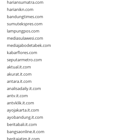
hariansumatra.com
harianikn.com
bandungtimes.com
sumutekspres.com
lampungpos.com
mediasulawesi.com
mediajabodetabek.com
kabarflores.com
seputarmetro.com
aktual.it.com
akurat.it.com
antara.it.com
analisadaily.it.com
antv.it.com
antvklik.it.com
ayojakarta.it.com
ayobandung.it.com
beritabali.it.com
bangsaonline.it.com
beritajatim.it.com