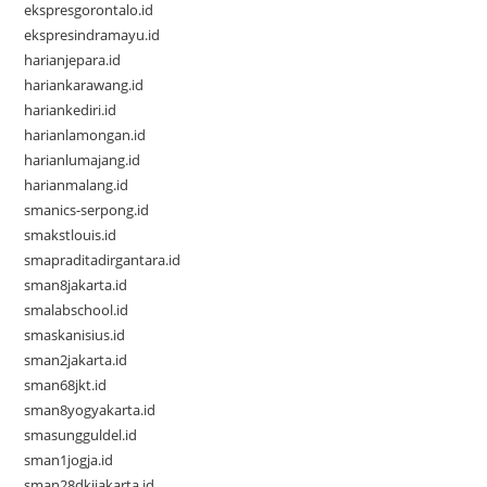
ekspresgorontalo.id
ekspresindramayu.id
harianjepara.id
hariankarawang.id
hariankediri.id
harianlamongan.id
harianlumajang.id
harianmalang.id
smanics-serpong.id
smakstlouis.id
smapraditadirgantara.id
sman8jakarta.id
smalabschool.id
smaskanisius.id
sman2jakarta.id
sman68jkt.id
sman8yogyakarta.id
smasungguldel.id
sman1jogja.id
sman28dkijakarta.id