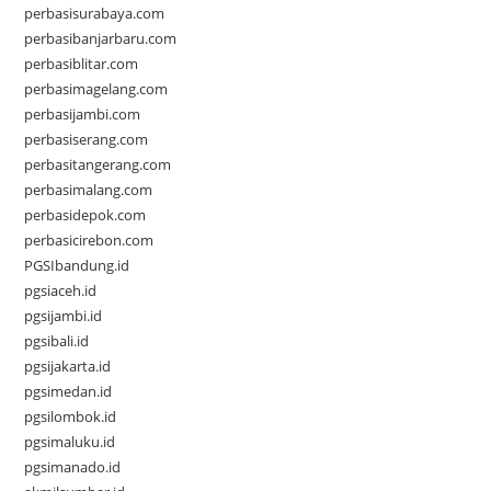
perbasisurabaya.com
perbasibanjarbaru.com
perbasiblitar.com
perbasimagelang.com
perbasijambi.com
perbasiserang.com
perbasitangerang.com
perbasimalang.com
perbasidepok.com
perbasicirebon.com
PGSIbandung.id
pgsiaceh.id
pgsijambi.id
pgsibali.id
pgsijakarta.id
pgsimedan.id
pgsilombok.id
pgsimaluku.id
pgsimanado.id