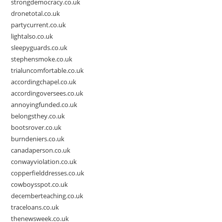
strongdemocracy.co.uk
dronetotal.co.uk
partycurrent.co.uk
lightalso.co.uk
sleepyguards.co.uk
stephensmoke.co.uk
trialuncomfortable.co.uk
accordingchapel.co.uk
accordingoversees.co.uk
annoyingfunded.co.uk
belongsthey.co.uk
bootsrover.co.uk
burndeniers.co.uk
canadaperson.co.uk
conwayviolation.co.uk
copperfielddresses.co.uk
cowboysspot.co.uk
decemberteaching.co.uk
traceloans.co.uk
thenewsweek.co.uk