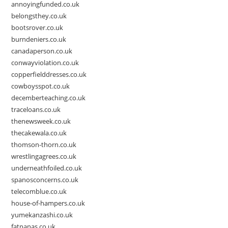
annoyingfunded.co.uk
belongsthey.co.uk
bootsrover.co.uk
burndeniers.co.uk
canadaperson.co.uk
conwayviolation.co.uk
copperfielddresses.co.uk
cowboysspot.co.uk
decemberteaching.co.uk
traceloans.co.uk
thenewsweek.co.uk
thecakewala.co.uk
thomson-thorn.co.uk
wrestlingagrees.co.uk
underneathfoiled.co.uk
spanosconcerns.co.uk
telecomblue.co.uk
house-of-hampers.co.uk
yumekanzashi.co.uk
fatnanas.co.uk