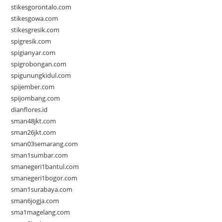
stikesgorontalo.com
stikesgowa.com
stikesgresik.com
spigresik.com
spigianyar.com
spigrobongan.com
spigunungkidul.com
spijember.com
spijombang.com
dianflores.id
sman48jkt.com
sman26jkt.com
sman03semarang.com
sman1sumbar.com
smanegeri1bantul.com
smanegeri1bogor.com
sman1surabaya.com
sman6jogja.com
sma1magelang.com