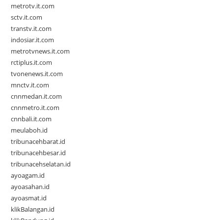
metrotv.it.com
sctv.it.com
transtv.it.com
indosiar.it.com
metrotvnews.it.com
rctiplus.it.com
tvonenews.it.com
mnctv.it.com
cnnmedan.it.com
cnnmetro.it.com
cnnbali.it.com
meulaboh.id
tribunacehbarat.id
tribunacehbesar.id
tribunacehselatan.id
ayoagam.id
ayoasahan.id
ayoasmat.id
klikBalangan.id