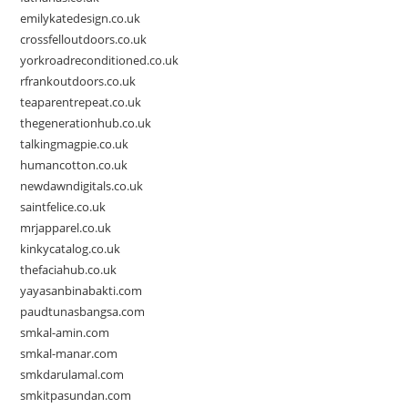
emilykatedesign.co.uk
crossfelloutdoors.co.uk
yorkroadreconditioned.co.uk
rfrankoutdoors.co.uk
teaparentrepeat.co.uk
thegenerationhub.co.uk
talkingmagpie.co.uk
humancotton.co.uk
newdawndigitals.co.uk
saintfelice.co.uk
mrjapparel.co.uk
kinkycatalog.co.uk
thefaciahub.co.uk
yayasanbinabakti.com
paudtunasbangsa.com
smkal-amin.com
smkal-manar.com
smkdarulamal.com
smkitpasundan.com