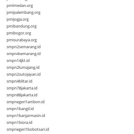
pmimedan.org
pmipalembang.org
pmijogja.org
pmibandung.org
pmibogor.org
pmisurabaya.org
smpn2semarang.id
smpn4semarang.id
smpn14jkt.id
smpn2lumajang.id
smpn2sutojayan.id
smpn4blitar.id
smpn78jakarta.id
smpn88jakarta.id
smpnegeri1ambon.id
smpn1bangil.id
smpn1banjarmasin.id
smpn1biora.id
smpnegeri1bobotsari.id