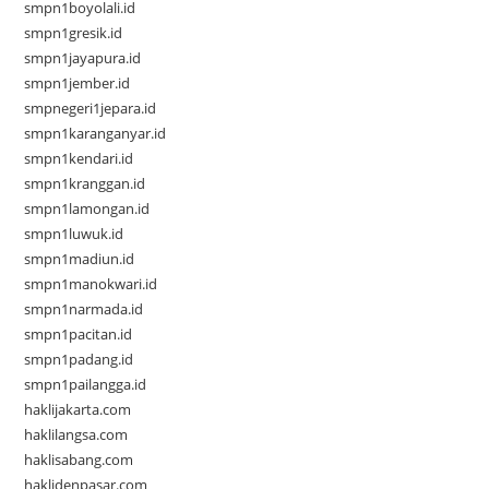
smpn1boyolali.id
smpn1gresik.id
smpn1jayapura.id
smpn1jember.id
smpnegeri1jepara.id
smpn1karanganyar.id
smpn1kendari.id
smpn1kranggan.id
smpn1lamongan.id
smpn1luwuk.id
smpn1madiun.id
smpn1manokwari.id
smpn1narmada.id
smpn1pacitan.id
smpn1padang.id
smpn1pailangga.id
haklijakarta.com
haklilangsa.com
haklisabang.com
haklidenpasar.com