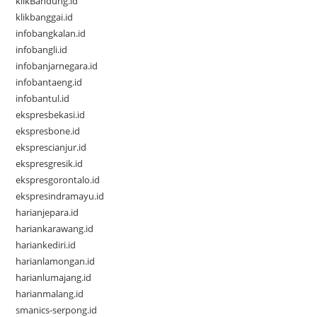
klikBandung.id
klikbanggai.id
infobangkalan.id
infobangli.id
infobanjarnegara.id
infobantaeng.id
infobantul.id
ekspresbekasi.id
ekspresbone.id
eksprescianjur.id
ekspresgresik.id
ekspresgorontalo.id
ekspresindramayu.id
harianjepara.id
hariankarawang.id
hariankediri.id
harianlamongan.id
harianlumajang.id
harianmalang.id
smanics-serpong.id