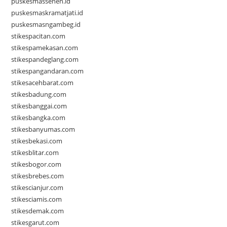
puskesmassenen.id
puskesmaskramatjati.id
puskesmasngambeg.id
stikespacitan.com
stikespamekasan.com
stikespandeglang.com
stikespangandaran.com
stikesacehbarat.com
stikesbadung.com
stikesbanggai.com
stikesbangka.com
stikesbanyumas.com
stikesbekasi.com
stikesblitar.com
stikesbogor.com
stikesbrebes.com
stikescianjur.com
stikesciamis.com
stikesdemak.com
stikesgarut.com