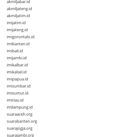
akmiljabar.id
akmiljateng.id
akmiljatim.id
imijatim.id
imijateng.id
imigorontalo.id
imibanten.id
imibali.id
imijambi.id
imikalbar.id
imikalsel.id
imipapua.id
imisumbar.id
imisumut.id
imiriau.id
imilampung.id
suaraaceh.org
suarabanten.org
suarajogja.org
suarajambi.org