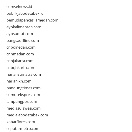
sumselnews.id
publikjabodetabek.id
pemudapancasilamedan.com
ayokalimantan.com
ayosumut.com
bangsaoffline.com
cnbcmedan.com
cnnmedan.com
cnnjakarta.com
cnbcjakarta.com
hariansumatra.com
harianikn.com
bandungtimes.com
sumutekspres.com
lampungpos.com
mediasulawesi.com
mediajabodetabek.com
kabarflores.com
seputarmetro.com