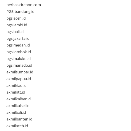
perbasicirebon.com
PGSIbandung.id
pgsiaceh.id
pgsijambi.id
pgsibali.id
pgsijakarta.id
pgsimedan.id
pgsilombok.id
pgsimaluku.id
pgsimanado.id
akmilsumbar.id
akmilpapua.id
akmilriau.id
akmilntt.id
akmilkalbar.id
akmilkalsel.id
akmilbali.id
akmilbanten.id
akmilaceh.id