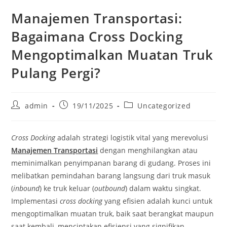
Manajemen Transportasi:
Bagaimana Cross Docking
Mengoptimalkan Muatan Truk
Pulang Pergi?
Post
Post
Post
admin
19/11/2025
Uncategorized
author:
published:
category:
Cross Docking
adalah strategi logistik vital yang merevolusi
Manajemen Transportasi
dengan menghilangkan atau
meminimalkan penyimpanan barang di gudang. Proses ini
melibatkan pemindahan barang langsung dari truk masuk
(
inbound
) ke truk keluar (
outbound
) dalam waktu singkat.
Implementasi
cross docking
yang efisien adalah kunci untuk
mengoptimalkan muatan truk, baik saat berangkat maupun
saat kembali, menciptakan efisiensi yang signifikan.