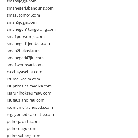
sman9jogja.com
smanegeri3bandung.com
smasutomo1.com
sman5jogja.com
smanegeri1tangerang.com
sma1purworejo.com
smanegeri1jember.com
sman2bekasi.com
smanegeri47jkt.com
sma1wonosari.com
rscahayasehat.com
rsumalikasim.com
rsuprimaintimedika.com
rsarunlhokseumaw.com
rsufauziahbireu.com
rsumumcitrahusada.com
rsgayomedicalcentre.com
polresjakarta.com
polresdago.com
polressabang.com