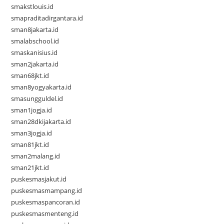
smakstlouis.id
smapraditadirgantara.id
sman8jakarta.id
smalabschool.id
smaskanisius.id
sman2jakarta.id
sman68jkt.id
sman8yogyakarta.id
smasungguldel.id
sman1jogja.id
sman28dkijakarta.id
sman3jogja.id
sman81jkt.id
sman2malang.id
sman21jkt.id
puskesmasjakut.id
puskesmasmampang.id
puskesmaspancoran.id
puskesmasmenteng.id