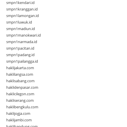
smpn1kendari.id
smpn1kranggan.id
smpn1lamongan.id
smpn1luwuk.id
smpn1madiun.id
smpn1manokwari.id
smpn1narmada.id
smpn1pacitan.id
smpn1padang.id
smpn1pailangga.id
haklijakarta.com
haklilangsa.com
haklisabang.com
haklidenpasar.com
haklicilegon.com
hakliserang.com
haklibengkulu.com
haklijogja.com
haklijambi.com
haklibandung.com