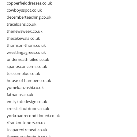
copperfielddresses.co.uk
cowboysspot.co.uk
decemberteaching.co.uk
traceloans.co.uk
thenewsweek.co.uk
thecakewala.co.uk
thomson-thorn.co.uk
wrestlingagrees.co.uk
underneathfoiled.co.uk
spanosconcerns.co.uk
telecomblue.co.uk
house-of-hampers.co.uk
yumekanzashi.co.uk
fatnanas.co.uk
emilykatedesign.co.uk
crossfelloutdoors.co.uk
yorkroadreconditioned.co.uk
rfrankoutdoors.co.uk
teaparentrepeat.co.uk
thegenerationhub.co.uk