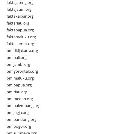
faktajateng.org
faktajatim.org
faktakalbar.org
faktariau.org
faktapapua.org
faktamaluku.org
faktasumut.org
pmidkijakarta.org
pmibali.org
pmijambi.org
pmigorontalo.org
pmimaluku.org
pmipapua.org
pmiriau.org
pmimedan.org
pmipalembang.org
pmijogja.org
pmibandung.org
pmibogor.org
pmisurabaya.org