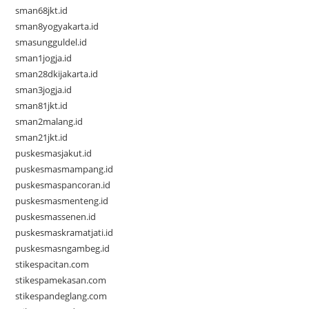
sman68jkt.id
sman8yogyakarta.id
smasungguldel.id
sman1jogja.id
sman28dkijakarta.id
sman3jogja.id
sman81jkt.id
sman2malang.id
sman21jkt.id
puskesmasjakut.id
puskesmasmampang.id
puskesmaspancoran.id
puskesmasmenteng.id
puskesmassenen.id
puskesmaskramatjati.id
puskesmasngambeg.id
stikespacitan.com
stikespamekasan.com
stikespandeglang.com