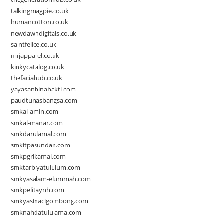
talkingmagpie.co.uk
humancotton.co.uk
newdawndigitals.co.uk
saintfelice.co.uk
mrjapparel.co.uk
kinkycatalog.co.uk
thefaciahub.co.uk
yayasanbinabakti.com
paudtunasbangsa.com
smkal-amin.com
smkal-manar.com
smkdarulamal.com
smkitpasundan.com
smkpgrikamal.com
smktarbiyatululum.com
smkyasalam-elummah.com
smkpelitaynh.com
smkyasinacigombong.com
smknahdatululama.com