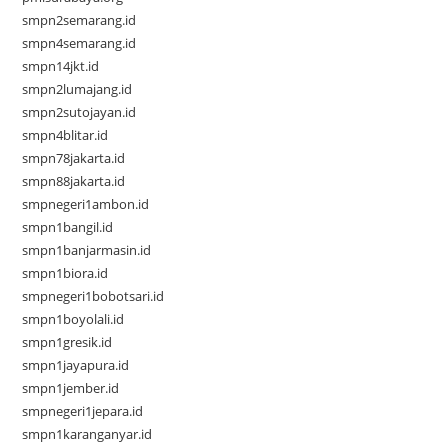
smpn2semarang.id
smpn4semarang.id
smpn14jkt.id
smpn2lumajang.id
smpn2sutojayan.id
smpn4blitar.id
smpn78jakarta.id
smpn88jakarta.id
smpnegeri1ambon.id
smpn1bangil.id
smpn1banjarmasin.id
smpn1biora.id
smpnegeri1bobotsari.id
smpn1boyolali.id
smpn1gresik.id
smpn1jayapura.id
smpn1jember.id
smpnegeri1jepara.id
smpn1karanganyar.id