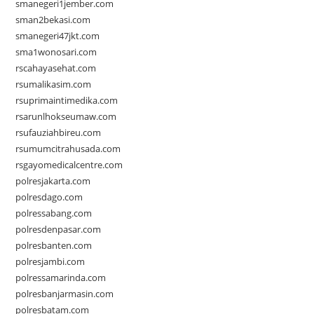
smanegeri1jember.com
sman2bekasi.com
smanegeri47jkt.com
sma1wonosari.com
rscahayasehat.com
rsumalikasim.com
rsuprimaintimedika.com
rsarunlhokseumaw.com
rsufauziahbireu.com
rsumumcitrahusada.com
rsgayomedicalcentre.com
polresjakarta.com
polresdago.com
polressabang.com
polresdenpasar.com
polresbanten.com
polresjambi.com
polressamarinda.com
polresbanjarmasin.com
polresbatam.com