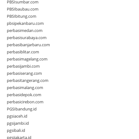
PBSIsumbar.com
PBSIbaubau.com
PBSIbitung.com
pbsipekanbaru.com
perbasimedan.com
perbasisurabaya.com
perbasibanjarbaru.com
perbasiblitar.com
perbasimagelang.com
perbasijambi.com
perbasiserang.com
perbasitangerang.com
perbasimalang.com
perbasidepok.com
perbasicirebon.com
PGSIbandung.id
pgsiaceh.id
pgsijambi.id
pgsibali.id
pgsijakarta.id