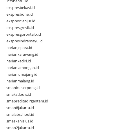
infobantul.id
ekspresbekasi.id
ekspresbone.id
eksprescianjur.id
ekspresgresik.id
ekspresgorontalo.id
ekspresindramayu.id
harianjepara.id
hariankarawang.id
hariankediri.id
harianlamongan.id
harianlumajang.id
harianmalang.id
smanics-serpong.id
smakstlouis.id
smapraditadirgantara.id
sman8jakarta.id
smalabschool.id
smaskanisius.id
sman2jakarta.id