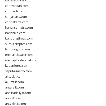
bangsaoffline.com
cnbcmedan.com
cnnmedan.com
cnnjakarta.com
cnbcjakarta.com
hariansumatra.com
harianikn.com
bandungtimes.com
sumutekspres.com
lampungpos.com
mediasulawesi.com
mediajabodetabek.com
kabarflores.com
seputarmetro.com
aktual.it.com
akurat.it.com
antara.it.com
analisadaily.it.com
antv.it.com
antvklik.it.com