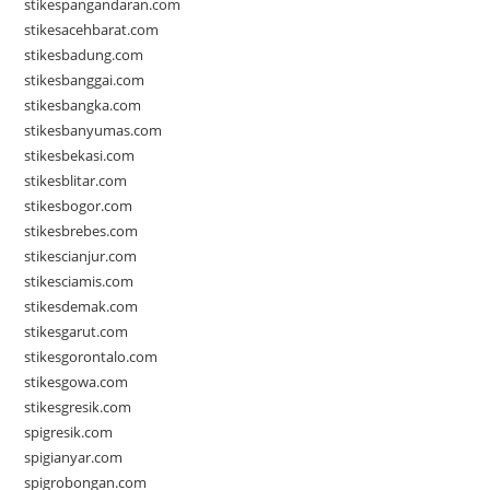
stikespangandaran.com
stikesacehbarat.com
stikesbadung.com
stikesbanggai.com
stikesbangka.com
stikesbanyumas.com
stikesbekasi.com
stikesblitar.com
stikesbogor.com
stikesbrebes.com
stikescianjur.com
stikesciamis.com
stikesdemak.com
stikesgarut.com
stikesgorontalo.com
stikesgowa.com
stikesgresik.com
spigresik.com
spigianyar.com
spigrobongan.com