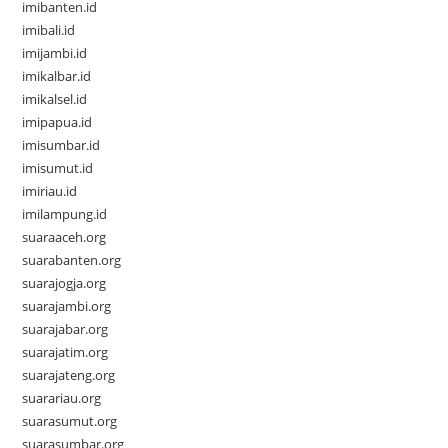
imibanten.id
imibali.id
imijambi.id
imikalbar.id
imikalsel.id
imipapua.id
imisumbar.id
imisumut.id
imiriau.id
imilampung.id
suaraaceh.org
suarabanten.org
suarajogja.org
suarajambi.org
suarajabar.org
suarajatim.org
suarajateng.org
suarariau.org
suarasumut.org
suarasumbar.org