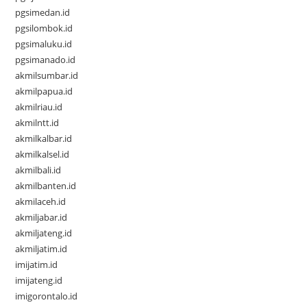
pgsimedan.id
pgsilombok.id
pgsimaluku.id
pgsimanado.id
akmilsumbar.id
akmilpapua.id
akmilriau.id
akmilntt.id
akmilkalbar.id
akmilkalsel.id
akmilbali.id
akmilbanten.id
akmilaceh.id
akmiljabar.id
akmiljateng.id
akmiljatim.id
imijatim.id
imijateng.id
imigorontalo.id