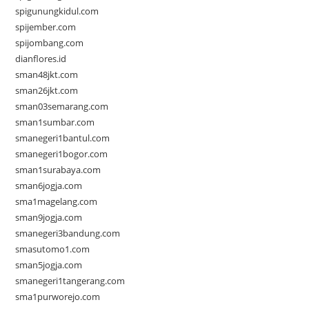
spigunungkidul.com
spijember.com
spijombang.com
dianflores.id
sman48jkt.com
sman26jkt.com
sman03semarang.com
sman1sumbar.com
smanegeri1bantul.com
smanegeri1bogor.com
sman1surabaya.com
sman6jogja.com
sma1magelang.com
sman9jogja.com
smanegeri3bandung.com
smasutomo1.com
sman5jogja.com
smanegeri1tangerang.com
sma1purworejo.com