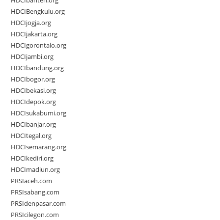
HDCIbanten.org
HDCIBengkulu.org
HDCIjogja.org
HDCIjakarta.org
HDCIgorontalo.org
HDCIjambi.org
HDCIbandung.org
HDCIbogor.org
HDCIbekasi.org
HDCIdepok.org
HDCIsukabumi.org
HDCIbanjar.org
HDCItegal.org
HDCIsemarang.org
HDCIkediri.org
HDCImadiun.org
PRSIaceh.com
PRSIsabang.com
PRSIdenpasar.com
PRSIcilegon.com