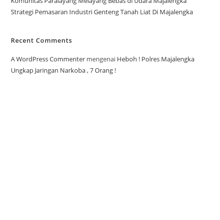
Komunitas Paralayang Melayang Bebas di Udara Majalengka
Strategi Pemasaran Industri Genteng Tanah Liat Di Majalengka
Recent Comments
A WordPress Commenter
mengenai
Heboh ! Polres Majalengka
Ungkap Jaringan Narkoba , 7 Orang !