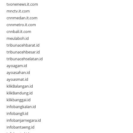
tvonenews.it.com
mnctv.it.com
cnnmedan.it.com
cnnmetro.it.com
cnnbali.it.com
meulaboh.id
tribunacehbarat.id
tribunacehbesar.id
tribunacehselatan.id
ayoagam.id
ayoasahan.id
ayoasmat.id
klikBalangan.id
klikBandung.id
klikbanggai.id
infobangkalan.id
infobangli.id
infobanjarnegara.id
infobantaeng.id