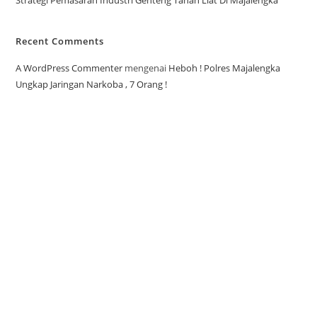
Strategi Pemasaran Industri Genteng Tanah Liat Di Majalengka
Recent Comments
A WordPress Commenter
mengenai
Heboh ! Polres Majalengka
Ungkap Jaringan Narkoba , 7 Orang !