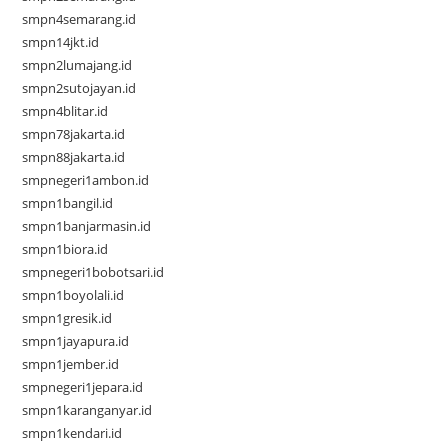
smpn4semarang.id
smpn14jkt.id
smpn2lumajang.id
smpn2sutojayan.id
smpn4blitar.id
smpn78jakarta.id
smpn88jakarta.id
smpnegeri1ambon.id
smpn1bangil.id
smpn1banjarmasin.id
smpn1biora.id
smpnegeri1bobotsari.id
smpn1boyolali.id
smpn1gresik.id
smpn1jayapura.id
smpn1jember.id
smpnegeri1jepara.id
smpn1karanganyar.id
smpn1kendari.id