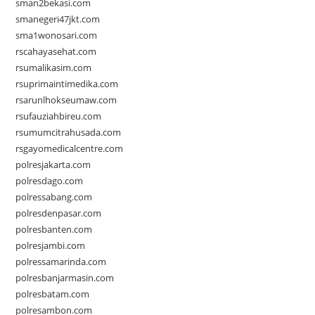
sman2bekasi.com
smanegeri47jkt.com
sma1wonosari.com
rscahayasehat.com
rsumalikasim.com
rsuprimaintimedika.com
rsarunlhokseumaw.com
rsufauziahbireu.com
rsumumcitrahusada.com
rsgayomedicalcentre.com
polresjakarta.com
polresdago.com
polressabang.com
polresdenpasar.com
polresbanten.com
polresjambi.com
polressamarinda.com
polresbanjarmasin.com
polresbatam.com
polresambon.com