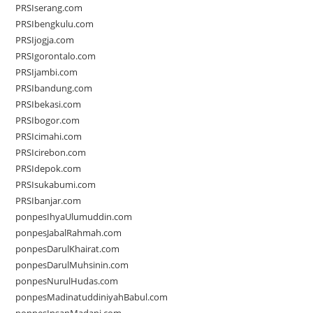
PRSIserang.com
PRSIbengkulu.com
PRSIjogja.com
PRSIgorontalo.com
PRSIjambi.com
PRSIbandung.com
PRSIbekasi.com
PRSIbogor.com
PRSIcimahi.com
PRSIcirebon.com
PRSIdepok.com
PRSIsukabumi.com
PRSIbanjar.com
ponpesIhyaUlumuddin.com
ponpesJabalRahmah.com
ponpesDarulKhairat.com
ponpesDarulMuhsinin.com
ponpesNurulHudas.com
ponpesMadinatuddiniyahBabul.com