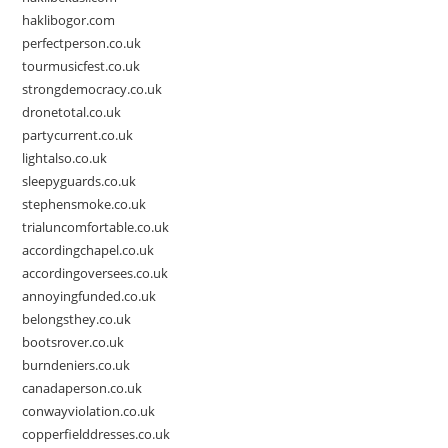
haklibogor.com
perfectperson.co.uk
tourmusicfest.co.uk
strongdemocracy.co.uk
dronetotal.co.uk
partycurrent.co.uk
lightalso.co.uk
sleepyguards.co.uk
stephensmoke.co.uk
trialuncomfortable.co.uk
accordingchapel.co.uk
accordingoversees.co.uk
annoyingfunded.co.uk
belongsthey.co.uk
bootsrover.co.uk
burndeniers.co.uk
canadaperson.co.uk
conwayviolation.co.uk
copperfielddresses.co.uk