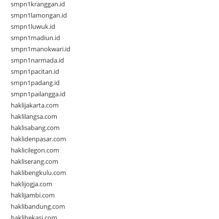
smpn1kranggan.id
smpn1lamongan.id
smpn1luwuk.id
smpn1madiun.id
smpn1manokwari.id
smpn1narmada.id
smpn1pacitan.id
smpn1padang.id
smpn1pailangga.id
haklijakarta.com
haklilangsa.com
haklisabang.com
haklidenpasar.com
haklicilegon.com
hakliserang.com
haklibengkulu.com
haklijogja.com
haklijambi.com
haklibandung.com
haklibekasi.com