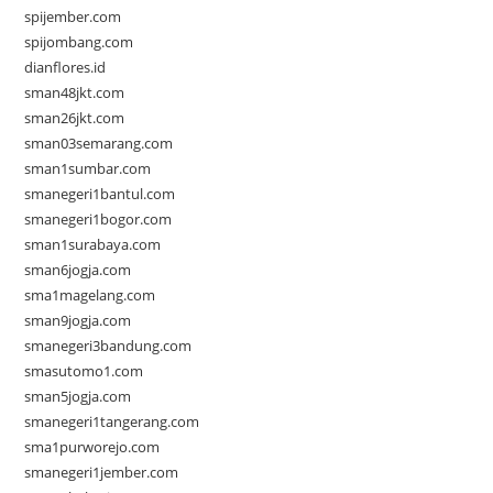
spijember.com
spijombang.com
dianflores.id
sman48jkt.com
sman26jkt.com
sman03semarang.com
sman1sumbar.com
smanegeri1bantul.com
smanegeri1bogor.com
sman1surabaya.com
sman6jogja.com
sma1magelang.com
sman9jogja.com
smanegeri3bandung.com
smasutomo1.com
sman5jogja.com
smanegeri1tangerang.com
sma1purworejo.com
smanegeri1jember.com