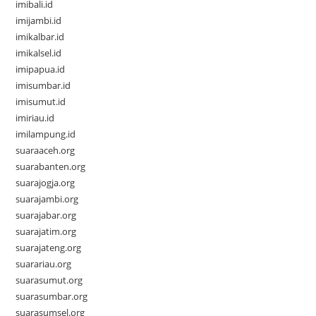
imibali.id
imijambi.id
imikalbar.id
imikalsel.id
imipapua.id
imisumbar.id
imisumut.id
imiriau.id
imilampung.id
suaraaceh.org
suarabanten.org
suarajogja.org
suarajambi.org
suarajabar.org
suarajatim.org
suarajateng.org
suarariau.org
suarasumut.org
suarasumbar.org
suarasumsel.org