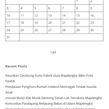
1
2
3
4
5
6
7
8
9
10
11
12
13
14
15
16
17
18
19
20
21
22
23
24
25
26
27
28
29
30
31
« Jul
Recent Posts
Keunikan Cerobong Kuno Pabrik Gula Majalengka: Bikin Foto
Estetik
Pendataan Penghuni Rumah Indekos Mencegah Tindak Asusila
Anak
Inovasi Bunyi Alat Musik Genteng Tanah Liat Terrakota Majalengka
Komunitas Paralayang Melayang Bebas di Udara Majalengka