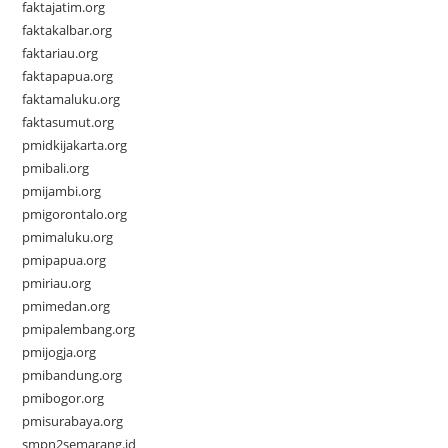
faktajatim.org
faktakalbar.org
faktariau.org
faktapapua.org
faktamaluku.org
faktasumut.org
pmidkijakarta.org
pmibali.org
pmijambi.org
pmigorontalo.org
pmimaluku.org
pmipapua.org
pmiriau.org
pmimedan.org
pmipalembang.org
pmijogja.org
pmibandung.org
pmibogor.org
pmisurabaya.org
smpn2semarang.id