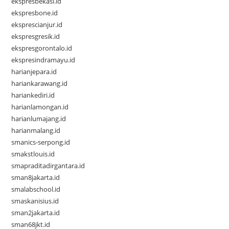
ekspresbekasi.id
ekspresbone.id
eksprescianjur.id
ekspresgresik.id
ekspresgorontalo.id
ekspresindramayu.id
harianjepara.id
hariankarawang.id
hariankediri.id
harianlamongan.id
harianlumajang.id
harianmalang.id
smanics-serpong.id
smakstlouis.id
smapraditadirgantara.id
sman8jakarta.id
smalabschool.id
smaskanisius.id
sman2jakarta.id
sman68jkt.id