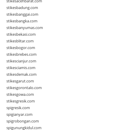
stikesacehbarat.com
stikesbadung.com
stikesbanggai.com
stikesbangka.com
stikesbanyumas.com
stikesbekasi.com
stikesblitar.com
stikesbogor.com
stikesbrebes.com
stikescianjur.com
stikesciamis.com
stikesdemak.com
stikesgarut.com
stikesgorontalo.com
stikesgowa.com
stikesgresik.com
spigresik.com
spigianyar.com
spigrobongan.com
spigunungkidul.com