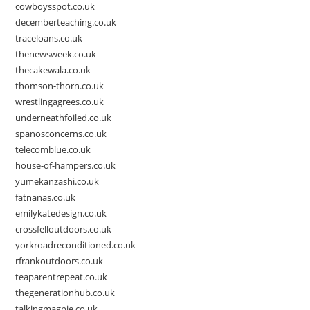
cowboysspot.co.uk
decemberteaching.co.uk
traceloans.co.uk
thenewsweek.co.uk
thecakewala.co.uk
thomson-thorn.co.uk
wrestlingagrees.co.uk
underneathfoiled.co.uk
spanosconcerns.co.uk
telecomblue.co.uk
house-of-hampers.co.uk
yumekanzashi.co.uk
fatnanas.co.uk
emilykatedesign.co.uk
crossfelloutdoors.co.uk
yorkroadreconditioned.co.uk
rfrankoutdoors.co.uk
teaparentrepeat.co.uk
thegenerationhub.co.uk
talkingmagpie.co.uk