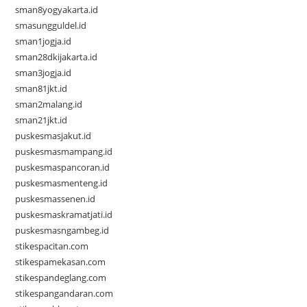
sman8yogyakarta.id
smasungguldel.id
sman1jogja.id
sman28dkijakarta.id
sman3jogja.id
sman81jkt.id
sman2malang.id
sman21jkt.id
puskesmasjakut.id
puskesmasmampang.id
puskesmaspancoran.id
puskesmasmenteng.id
puskesmassenen.id
puskesmaskramatjati.id
puskesmasngambeg.id
stikespacitan.com
stikespamekasan.com
stikespandeglang.com
stikespangandaran.com