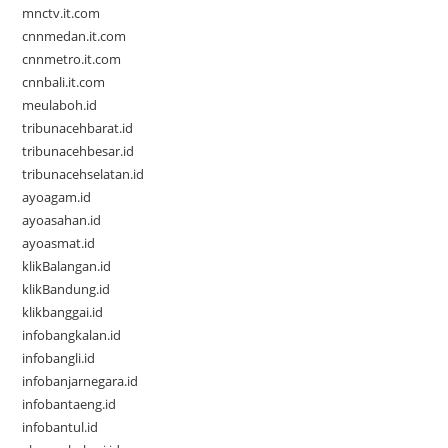
mnctv.it.com
cnnmedan.it.com
cnnmetro.it.com
cnnbali.it.com
meulaboh.id
tribunacehbarat.id
tribunacehbesar.id
tribunacehselatan.id
ayoagam.id
ayoasahan.id
ayoasmat.id
klikBalangan.id
klikBandung.id
klikbanggai.id
infobangkalan.id
infobangli.id
infobanjarnegara.id
infobantaeng.id
infobantul.id