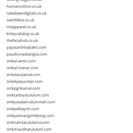
humancotton.co.uk
newdawndigitals.co.uk
saintfelice.co.uk
mrjapparel.co.uk
kinkycatalog.co.uk
thefaciahub.co.uk
yayasanbinabakti.com
paudtunasbangsa.com
smkal-amin.com
smkal-manar.com
smkdarulamal.com
smkitpasundan.com
smkpgrikamal.com
smktarbiyatululum.com
smkyasalam-elummah.com
smkpelitaynh.com
smkyasinacigombong.com
smknahdatululama.com
smkitraudhatululum.com