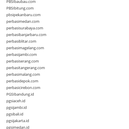
PBSIbaubau.com
PBSIbitung.com
pbsipekanbaru.com
perbasimedan.com
perbasisurabaya.com
perbasibanjarbaru.com
perbasiblitar.com
perbasimagelang.com
perbasijambi.com
perbasiserang.com
perbasitangerang.com
perbasimalang.com
perbasidepok.com
perbasicirebon.com
PGSIbandung.id
pgsiaceh.id
pgsijambi.id
pgsibali.id
pgsijakarta.id
pgsimedan.id