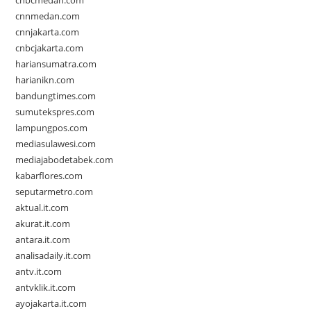
cnbcmedan.com
cnnmedan.com
cnnjakarta.com
cnbcjakarta.com
hariansumatra.com
harianikn.com
bandungtimes.com
sumutekspres.com
lampungpos.com
mediasulawesi.com
mediajabodetabek.com
kabarflores.com
seputarmetro.com
aktual.it.com
akurat.it.com
antara.it.com
analisadaily.it.com
antv.it.com
antvklik.it.com
ayojakarta.it.com